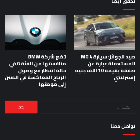
تحقق أيضا
صيد الجوائز: سيارة MG 4
تضع شركة BMW
المستعملة عبارة عن
منافستها من الفئة G في
صفقة بقيمة 10 آلاف جنيه
حالة انتظار مع وصول
إسترليني
الرياح المعاكسة في الصين
إلى موطنها
البحث
عن:
تواصل معنا