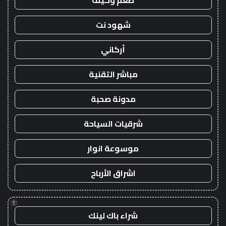
طعم وكيف
شهود نت
أركاني
مباشر التقنية
مدونة صحبة
شرقيات السياحة
موسوعة انوار
اشراق الأرباح
!
شراء باك لينك