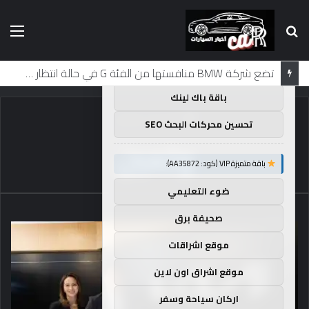
بحث
الق
×
توصيات :
عن
باقة متميزة VIP (كود: AA11138):
تضع شركة BMW منافستها من الفئة G في حالة انتظار مع وصول الرياح المعاكسة في الصين إلى موطنها
باقة باك لينك
الرئيسية
/
وتعين
تحسين محركات البحث SEO
وتعين
باقة متميزة VIP (كود: AA35872):
ضوء التعليمي
صحيفة برق
موقع اشراقات
موقع اشراق اون لاين
اركان سياحة وسفر