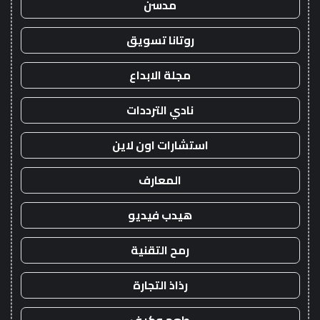
مدسن
روتانا تسويق
مجلة الابداع
نادي الترددات
استشارات اون لاين
المعارف
هيدب فيديو
رمح التقنية
رذاذ التجارة