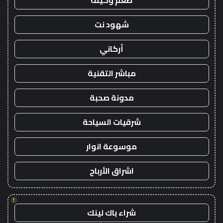
طعم وكيف
شهود نت
أركاني
مباشر التقنية
مدونة صحبة
شرقيات السياحة
موسوعة انوار
اشراق الأرباح
!
شراء باك لينك