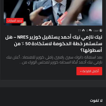
جديد السيارات
77
0
caar
نيك نازمي نيك أحمد يستقيل كوزير NRES – هل
ستستمر خطة الحكومة لاستكادة 50 ٪ من
أسطولها؟
بعد استقالة داتوك سيري رافيزي راملي كوزير للاقتصاد ، أعلن نيك
نازمي نيك أحمد أيضًا انسحابه كوزير لمجلس الوزراء من…
أكمل القراءة »
لا تفوت