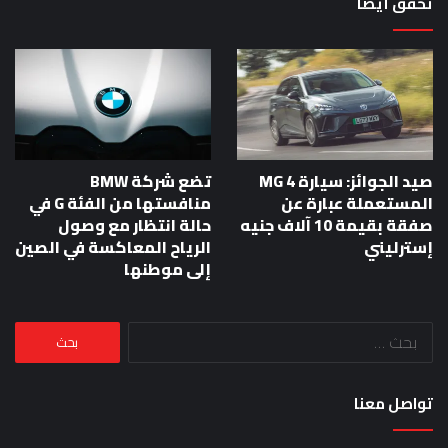
تحقق أيضا
صيد الجوائز: سيارة MG 4
تضع شركة BMW
المستعملة عبارة عن
منافستها من الفئة G في
صفقة بقيمة 10 آلاف جنيه
حالة انتظار مع وصول
إسترليني
الرياح المعاكسة في الصين
إلى موطنها
البحث
عن:
تواصل معنا