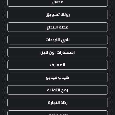
مدسن
روتانا تسويق
مجلة الابداع
نادي الترددات
استشارات اون لاين
المعارف
هيدب فيديو
رمح التقنية
رذاذ التجارة