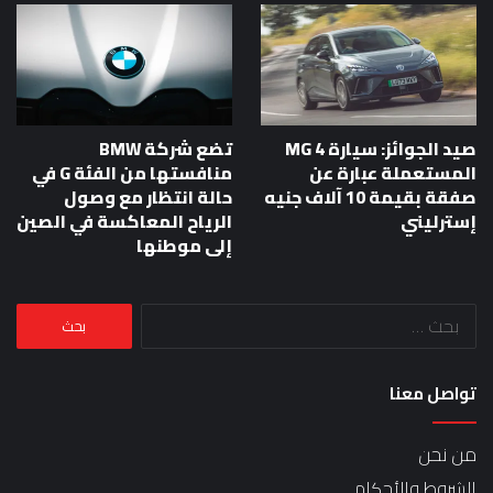
صيد الجوائز: سيارة MG 4
تضع شركة BMW
المستعملة عبارة عن
منافستها من الفئة G في
صفقة بقيمة 10 آلاف جنيه
حالة انتظار مع وصول
إسترليني
الرياح المعاكسة في الصين
إلى موطنها
البحث
عن:
تواصل معنا
من نحن
الشروط والأحكام