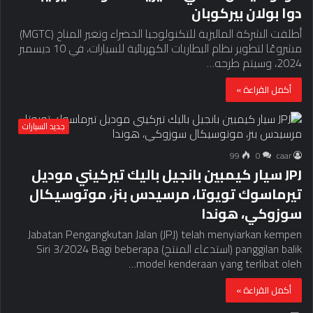
دوا بولان بيركوبان
أطلقت الشركة الماليزية للتكنولوجيا الخضراء وتغير المناخ (MGTC)
مشروعًا لتطوير نظام البطاريات الكهربائية للسيارات، في 10 ديسمبر
2024، وسيتم طرحه…
أكمل القراءة »
جديد السيارات
99
0
caar
JPJ سيار كيمبين بانجيل باليك تيركيني موديل
تيرماسوك تويوتا، مرسيدس بنز، موتوسيكال
سوزوكي، هوندا
Jabatan Pengangkutan Jalan (JPJ) telah menyiarkan kempen
panggilan balik (استدعاء المنتج) Siri 3/2024 Bagi beberapa
model kenderaan yang terlibat oleh…
أكمل القراءة »