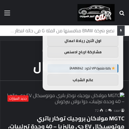
بحث
الق
×
توصيات :
عن
باقة متميزة VIP (كود: AA38045):
لماذا تم منع النساء من المشاركة في لومان لعقود من الزمن؟
اول اثنين ريادة اعمال
الرئيسية
/
موتوسيكال
مشاركة ارباح ادسنس
موتوسيكال
باقة متميزة VIP (كود: AA86842):
عالم الشباب
جديد السيارات
72
0
caar
MGTC مولاكان بروجيك توكار باتري
موتوسيكال EV دي ماليزيا – 40 وحدة تيرليبات،