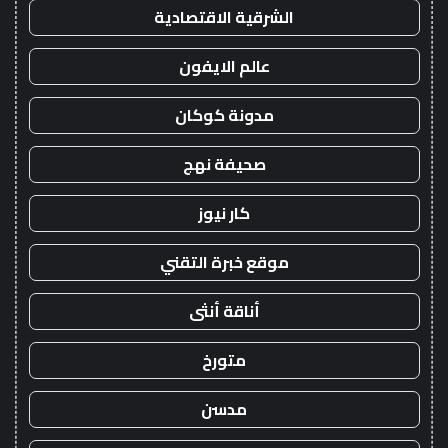
الشرقية الاقتصادية
عالم الايفون
مدونة كوكان
صحيفة نهج
كار نيوز
موقع خبرة التقني
أناقة أنثى
متورخ
مدسن