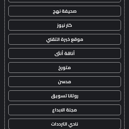
صحيفة نهج
كار نيوز
موقع خبرة التقني
أناقة أنثى
متورخ
مدسن
روتانا تسويق
مجلة الابداع
نادي الترددات