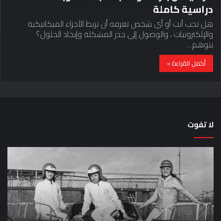
دراسية كاملة
هل تحب أنت أو أي شخص تعرفه أن تربط الأجزاء الميكانيكية
والإلكترونيات ، والوصول إلى جذر المشكلة وإيجاد الحلول؟
يتوهم…
أكمل القراءة »
لا تفوت
لماذا
حق
تم
اختب
منع
الس
النساء
خم
من
دق
المشاركة
لل
في
عل