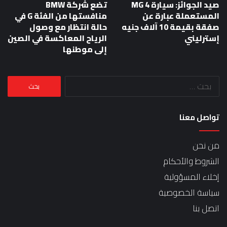
صيد الجوائز: سيارة MG 4
تضع شركة BMW
المستعملة عبارة عن
منافستها من الفئة G في
صفقة بقيمة 10 آلاف جنيه
حالة انتظار مع وصول
إسترليني
الرياح المعاكسة في الصين
إلى موطنها
البحث
عن:
تواصل معنا
من نحن
الشروط والأحكام
إخلاء المسؤولية
سياسة الخصوصية
اتصل بنا