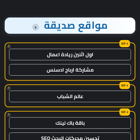
مواقع صديقة
+
!
اول اثنين ريادة اعمال
مشاركة ارباح ادسنس
!
عالم الشباب
!
باقة باك لينك
تحسين محركات البحث SEO