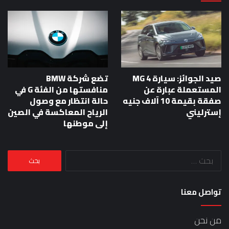
صيد الجوائز: سيارة MG 4
تضع شركة BMW
المستعملة عبارة عن
منافستها من الفئة G في
صفقة بقيمة 10 آلاف جنيه
حالة انتظار مع وصول
إسترليني
الرياح المعاكسة في الصين
إلى موطنها
البحث
عن:
تواصل معنا
من نحن