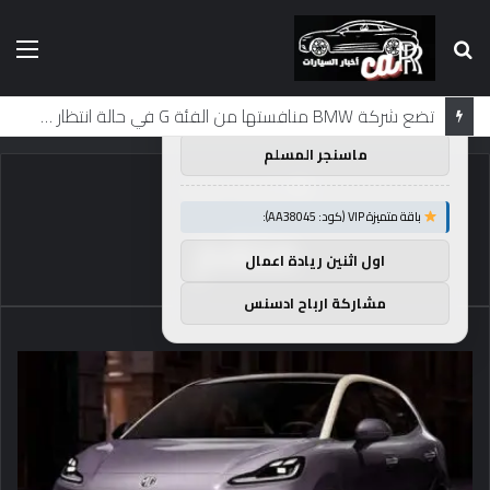
بحث
الق
×
توصيات :
عن
باقة متميزة VIP (كود: AA26790):
تضع شركة BMW منافستها من الفئة G في حالة انتظار مع وصول الرياح المعاكسة في الصين إلى موطنها
ماسنجر المسلم
الرئيسية
/
منغم
باقة متميزة VIP (كود: AA38045):
منغم
اول اثنين ريادة اعمال
مشاركة ارباح ادسنس