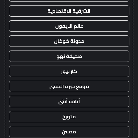
الشرقية الاقتصادية
عالم الايفون
مدونة كوكان
صحيفة نهج
كار نيوز
موقع خبرة التقني
أناقة أنثى
متورخ
مدسن