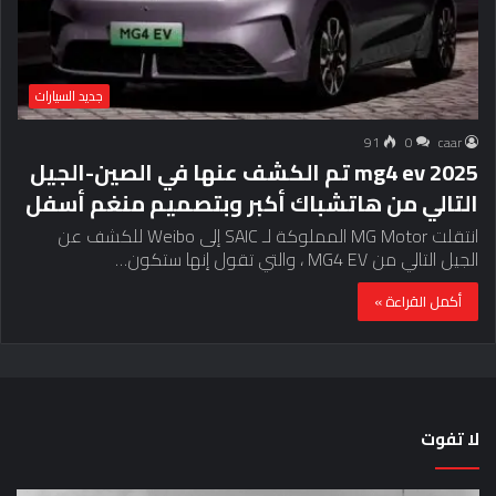
جديد السيارات
91
0
caar
2025 mg4 ev تم الكشف عنها في الصين-الجيل
التالي من هاتشباك أكبر وبتصميم منغم أسفل
انتقلت MG Motor المملوكة لـ SAIC إلى Weibo للكشف عن
الجيل التالي من MG4 EV ، والتي تقول إنها ستكون…
أكمل القراءة »
لا تفوت