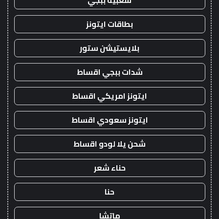
شعبية ببجي
بطاقات ايتونز
بلايستيشن ستور
شدات ببجي اقساط
ايتونز امريكي اقساط
ايتونز سعودي اقساط
شحن يلا لودو اقساط
حناء شعر
حنا
ماتشا