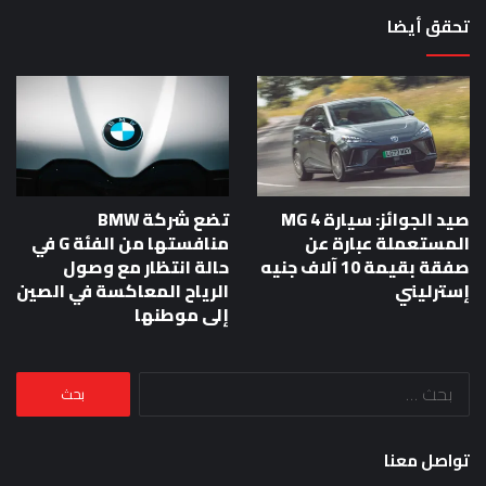
تحقق أيضا
صيد الجوائز: سيارة MG 4
تضع شركة BMW
المستعملة عبارة عن
منافستها من الفئة G في
صفقة بقيمة 10 آلاف جنيه
حالة انتظار مع وصول
إسترليني
الرياح المعاكسة في الصين
إلى موطنها
البحث
عن:
تواصل معنا