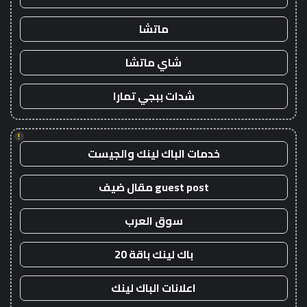
ماتشا
شاي ماتشا
شدات ببجي تمارا
!
خدمات الباك لينك والجيست
guest post مقال ضيف
سوق العرب
باك لينك باقة 20
اعلانات الباك لينك