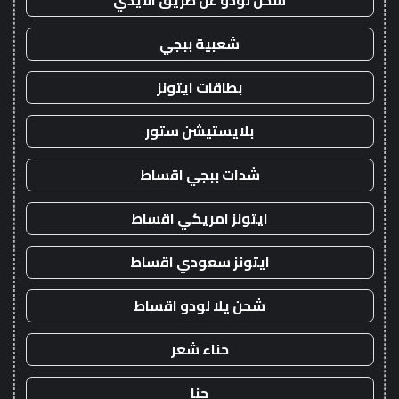
شحن لودو عن طريق الايدي
شعبية ببجي
بطاقات ايتونز
بلايستيشن ستور
شدات ببجي اقساط
ايتونز امريكي اقساط
ايتونز سعودي اقساط
شحن يلا لودو اقساط
حناء شعر
حنا