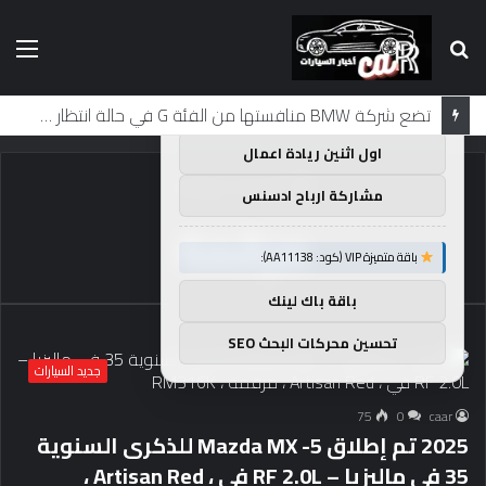
بحث
الق
×
توصيات :
عن
باقة متميزة VIP (كود: AA38045):
تضع شركة BMW منافستها من الفئة G في حالة انتظار مع وصول الرياح المعاكسة في الصين إلى موطنها
اول اثنين ريادة اعمال
الرئيسية
/
مرقمة
مشاركة ارباح ادسنس
مرقمة
باقة متميزة VIP (كود: AA11138):
باقة باك لينك
تحسين محركات البحث SEO
جديد السيارات
75
0
caar
2025 تم إطلاق Mazda MX -5 للذكرى السنوية
35 في ماليزيا – RF 2.0L في ، Artisan Red ،