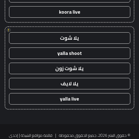
koora live
!
يلا شوت
yalla shoot
يلا شوت زون
يلا لايف
yalla live
© حقوق النشر 2026، جميع الحقوق محفوظة |
قائمة مواقع الشبكة
| إحدى