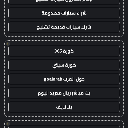
شراء سيارات مصدومة
شراء سيارات قديمة تشليح
!
كورة 365
كورة سيتي
جول العرب goalarab
بث مباشر ريال مدريد اليوم
يلا لايف
!