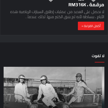
مرقمة ، RM316K
لا نحصل على العديد من عمليات إطلاق السيارات الرياضية هذه
الأيام ، ببساطة لأنه لم يتبق الكثير منها. لذلك عندما…
أكمل القراءة »
لا تفوت
لماذا
حق
تم
اختب
منع
الس
النساء
خم
من
دق
المشاركة
لل
في
عل
لومان
سيا