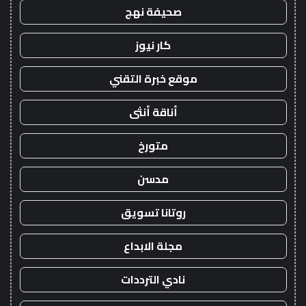
صحيفة نهج
كار نيوز
موقع خبرة التقني
أناقة أنثى
متورخ
مدسن
روتانا تسويق
مجلة الابداع
نادي الترددات