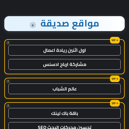
مواقع صديقة
+
!
اول اثنين ريادة اعمال
مشاركة ارباح ادسنس
!
عالم الشباب
!
باقة باك لينك
تحسين محركات البحث SEO