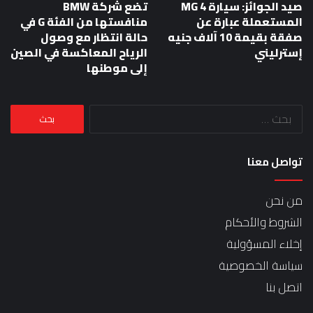
صيد الجوائز: سيارة MG 4
تضع شركة BMW
المستعملة عبارة عن
منافستها من الفئة G في
صفقة بقيمة 10 آلاف جنيه
حالة انتظار مع وصول
إسترليني
الرياح المعاكسة في الصين
إلى موطنها
البحث
عن:
تواصل معنا
من نحن
الشروط والأحكام
إخلاء المسؤولية
سياسة الخصوصية
اتصل بنا