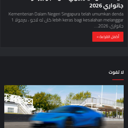
جانواري 2026
Kementerian Dalam Negeri Singapura telah umumkan denda
lebih keras bagi kesalahan melanggar كان له لاجو ، بيرمولا 1
جانواري 2026.…
أكمل القراءة »
لا تفوت
حقيقة
مرا
اختبار
ولا
السيارة:
EV
خمس
أمر
دقائق
“عا
للحكم
الص
على
تحذ