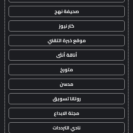
صحيفة نهج
كار نيوز
موقع خبرة التقني
أناقة أنثى
متورخ
مدسن
روتانا تسويق
مجلة الابداع
نادي الترددات