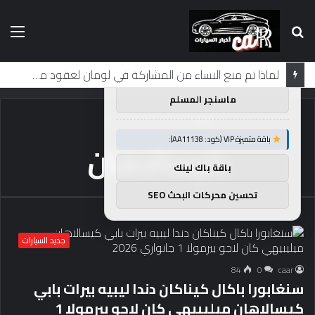
بحث
الق
×
توصيات :
عن
باقة متميزة VIP (كود: AA26790):
حقيقة اختبار السيارة: خمس دقائق للحكم على سيارة خارقة بقوة 1600 حصان
ماسنجر المسلم
الرئيسية
/
كيسالاهان
باقة متميزة VIP (كود: AA11138):
كيسالاهان
باقة باك لينك
تحسين محركات البحث SEO
جديد السيارات
84
0
caar
سنغابورا باكال كيناكان دندا ليبيه بيرات بابي
كيسالاهان ميليبيهي كان لاجو بيرمولا 1