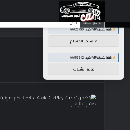
×
توصيات :
تضع شركة BMW منافستها من الفئة G في حالة انتظار مع وصول الرياح المعاكسة في الصين إلى موطنها
ما هو الجديد؟
باقة متميزة VIP (كود: AA26790):
ماسنجر المسلم
باقة متميزة VIP (كود: AA86842):
عالم الشباب