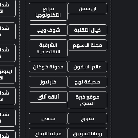
شدات
ان سفن
مرابع
اق
التكنولوجيا
شدات
خيال التقنية
شوف ويب
ت
مجلة الاسهم
الشرقية
شدات
الاقتصادية
ت
عالم الايفون
مدونة كوكان
ايتون
اق
صحيفة نهج
كار نيوز
شدات
موقع خبرة
أناقة أنثى
اق
التقني
شدات
متورخ
مدسن
ت
روتانا تسويق
مجلة الابداع
شدات