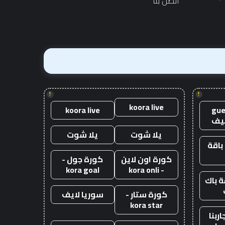
اتصل بنا
10
آلاف
جنيه
إسترليني
!
!
koora live
koora live
gue
يف
يلا شوت
يلا شوت
باقة
كورة اون لاين
كورة جول -
kora goal
- kora onli
 باك
كورة ستار -
سوريا لايف
kora star
ربنا