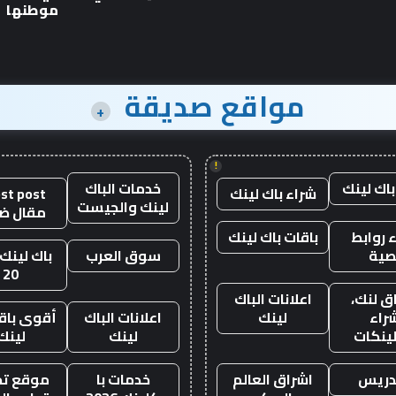
1600
موطنها
حصان
مواقع صديقة
+
!
باك لينك
خدمات الباك
شراء باك لينك
st post
لينك والجيست
مقال ض
 روابط
باقات باك لينك
صية
سوق العرب
باك لينك 
20
ق لنك،
اعلانات الباك
راء
لينك
اعلانات الباك
أقوى باقة
لينكات
لينك
لينك
دريس
اشراق العالم
خدمات با
موقع تجا