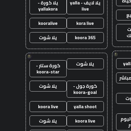
حياه
يلا لايف - yalla
يلا كورة -
yallakora
live
ع
kooralive
kora live
ت
ك
koora 365
يلا شوت
!
!
yal
يلا شوت
كورة ستار -
koora-star
باشر
كورة جول -
يلا شوت
koora-goal
وت
koora live
yalla shoot
ليوم
koora live
يلا شوت
ر