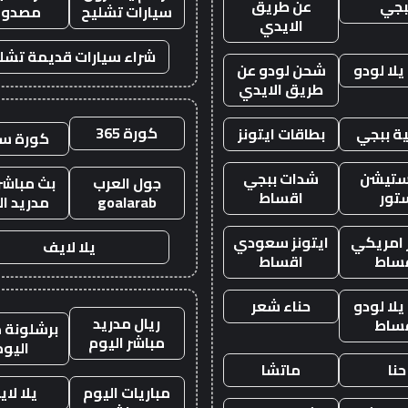
بجي
عن طريق
سيارات تشليح
مصدوم
الايدي
شراء سيارات قديمة تشل
لا لودو
شحن لودو عن
طريق الايدي
كورة 365
ة ببجي
بطاقات ايتونز
كورة س
ستيشن
شدات ببجي
جول العرب
بث مباشر 
تور
اقساط
goalarab
مدريد ال
ز امريكي
ايتونز سعودي
يلا لايف
ساط
اقساط
لا لودو
حناء شعر
ريال مدريد
ساط
برشلونة م
مباشر اليوم
اليوم
حنا
ماتشا
مباريات اليوم
يلا لا