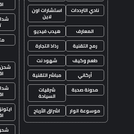
اق
نادي الترددات
استشارات اون
لاين
شدات
ت
المعارف
هيدب فيديو
متج
رمح التقنية
رذاذ التجارة
طعم وكيف
شهود نت
شحن ي
اق
أركاني
مباشر التقنية
شدات
مدونة صحبة
شرقيات
اق
السياحة
ايتون
موسوعة انوار
اشراق الأرباح
اق
شحن