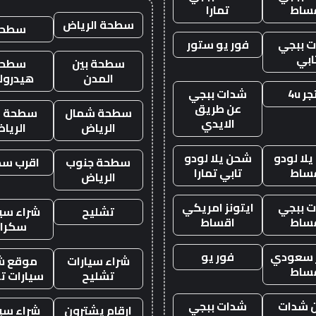
ساط
تمارا
سطحة الرياض
سطحه
 ببجي
فور يو ستور
ابي
سطحة بين
سطحة
المدن
هيدرول
ر 4u
شدات ببجي
عن طريق
سطحة شمال
سطحة غ
الايدي
الرياض
الريا
لا لودو
شحن يلا لودو
سطحة جنوب
اقرب س
ساط
تابي تمارا
الرياض
 ببجي
ايتونز امريكي
تشليح
شراء سيا
ساط
اقساط
سكرا
ز سعودي
فور يو
شراء سيارات
موقع ش
ساط
تشليح
سيارات ت
 شدات
شدات ببجي
ارقام يشترون
شراء سيا