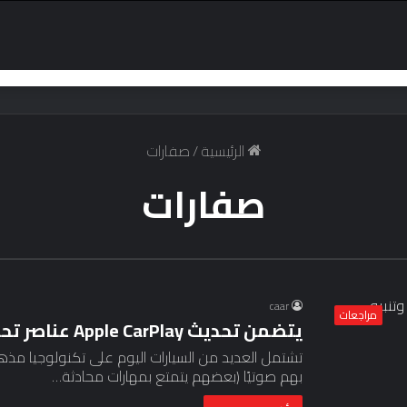
الرئيسية
/
صفارات
صفارات
caar
مراجعات
يتضمن تحديث Apple CarPlay عناصر تحكم صوتية وتنبيه صفارات الإنذار
تشتمل العديد من السيارات اليوم على تكنولوجيا مذهل
بهم صوتيًا (بعضهم يتمتع بمهارات محادثة…