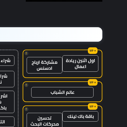
مع
الزمن؟
وصول
الرياح
المعاكسة
في
الصين
إلى
موطنها
!
شراء 
اول اثنين ريادة
مشاركة ارباح
اعمال
ادسنس
شراء
ن
!
عالم الشباب
اشرا
ش
باك
!
باقة باك لينك
تحسين
الت
محركات البحث