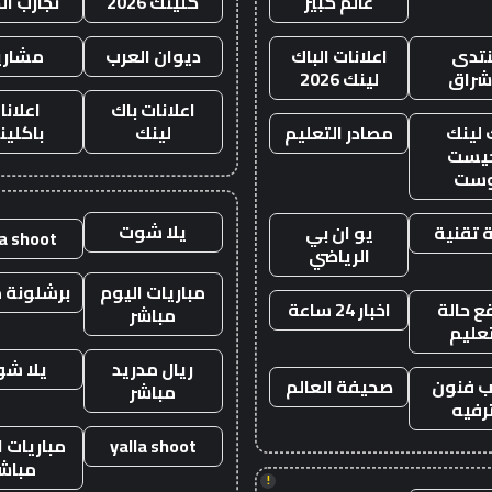
عالم كبير
كلينك 2026
تجارب ال
تدى
اعلانات الباك
ديوان العرب
مشاري
اشراق
لينك 2026
اعلانات باك
اعلانا
 لينك
مصادر التعليم
لينك
باكلين
يست
وست
يلا شوت
 تقنية
يو ان بي
la shoot
الرياضي
مباريات اليوم
برشلونة م
 حالة
اخبار 24 ساعة
مباشر
تعليم
ريال مدريد
يلا ش
 فنون
صحيفة العالم
مباشر
رفيه
yalla shoot
مباريات ا
مباش
!