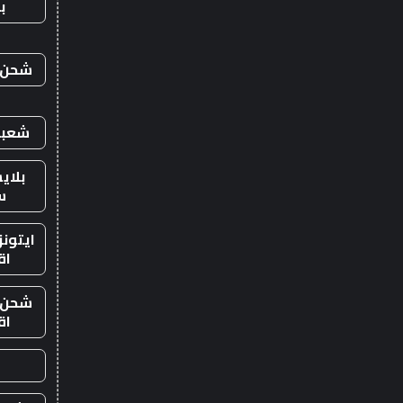
ب
شحن ي
شعبي
بلاي
س
ايتون
اق
شحن ي
اق