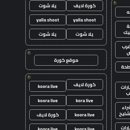
!
كورة لايف
يلا شوت
yalla shoot
yalla shoot
يك
يلا شوت
يلا شوت
رب
ض
!
موقع كورة
طحة
!
كورة لايف
koora live
رات
ب
koora live
kora live
راء
شليح
koora live
كورة لايف
رات
koora live
koora live