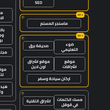
SEO
من
ال
!
ماسنجر المسلم
باك
وج
!
ب
ضوء
صحيفة برق
التعليمي
مجلة
موقع
موقع اشراق
اشراقات
اون لاين
موقع
لل
اركان سياحة وسفر
هيدب
وت
!
مسك الكلمات
اشراق التقنية
في قوقل