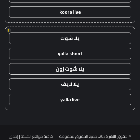
koora live
!
يلا شوت
yalla shoot
يلا شوت زون
يلا لايف
yalla live
© حقوق النشر 2026، جميع الحقوق محفوظة |
قائمة مواقع الشبكة
| إحدى