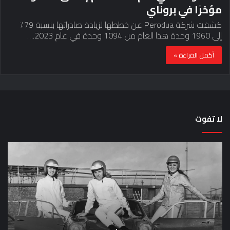
مؤخرًا في بروناي
كشفت شركة Perodua عن خططها لزيادة صادراتها بنسبة 79٪
إلى 1960 وحدة هذا العام من 1094 وحدة في عام 2023.…
أكمل القراءة »
لا تفوت
لماذا
حق
تم
اختب
منع
الس
النساء
خم
من
دق
المشاركة
لل
في
عل
لومان
سيا