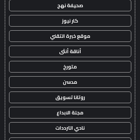
صحيفة نهج
كار نيوز
موقع خبرة التقني
أناقة أنثى
متورخ
مدسن
روتانا تسويق
مجلة الابداع
نادي الترددات