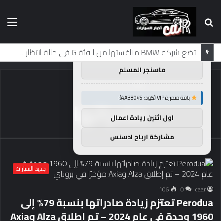
بحث
الق
×
توصيات :
عن
باقة متميزة VIP (كود: AA26790):
تضع شركة BMW منافستها من الفئة G في حالة انتظار مع وصول الرياح المعاكسة في الصين إلى موطنها
ماسنجر المسلم
الرئيسية
/
صادراتها
باقة متميزة VIP (كود: AA38045):
صادراتها
اول اثنين ريادة اعمال
مشاركة ارباح ادسنس
جديد السيارات
106
0
caar
Perodua تعتزم زيادة صادراتها بنسبة 79% إلى
1960 وحدة في عام 2024 – تم إطلاق Alza وAxia