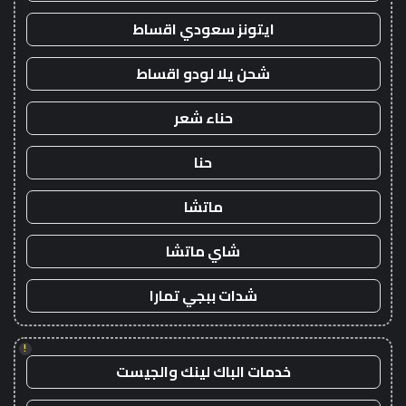
ايتونز سعودي اقساط
شحن يلا لودو اقساط
حناء شعر
حنا
ماتشا
شاي ماتشا
شدات ببجي تمارا
!
خدمات الباك لينك والجيست