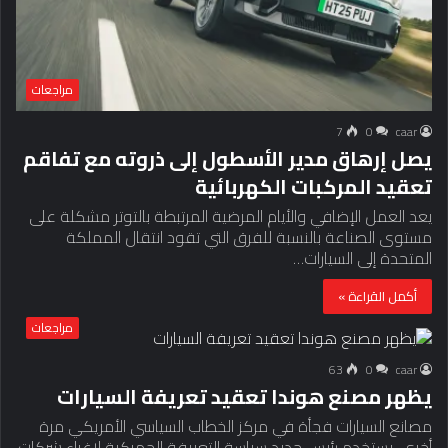
مراجعات
7
0
caar
يصل إرهاق مدير الأسطول إلى ذروته مع تفاقم
تعقيد المركبات الكهربائية
يعد العمل الإضافي والأيام المرضية المرتبطة بالتوتر مشكلة على
مستوى الصناعة بالنسبة للفرق التي تقود انتقال المملكة
المتحدة إلى السيارات…
أكمل القراءة »
مراجعات
63
0
caar
يظهر مصنع هوندا تعقيد تعريفة السيارات
مصانع السيارات فجأة في مركز الخطاب السياسي الأمريكي مرة
أخرى. يستخدم رئيس جديد سياسة التعريفة الجمركية لإغراء شركات