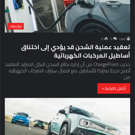
مراجعات
9
0
caar
تعقيد عملية الشحن قد يؤدي إلى اختناق
أساطيل المركبات الكهربائية
حذرت ChargePoint من أن إدارة نظام الشحن البيئي المتزايد التعقيد
أصبح تحديًا متزايدًا للأساطيل مع انتقال سيارات الشركات الكهربائية
من…
أكمل القراءة »