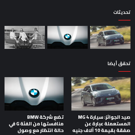
حص
تحديثات
تحقق أيضا
صيد الجوائز: سيارة MG 4
تضع شركة BMW
المستعملة عبارة عن
منافستها من الفئة G في
صفقة بقيمة 10 آلاف جنيه
حالة انتظار مع وصول