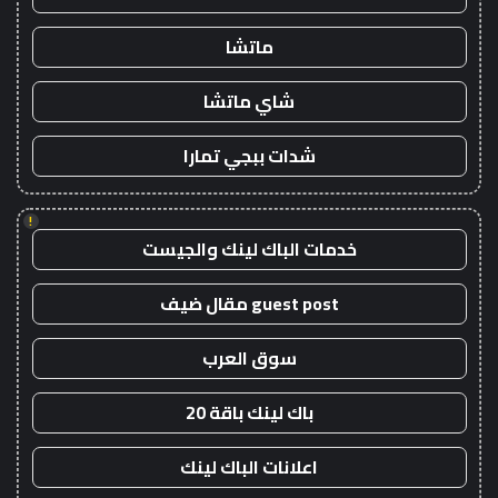
ماتشا
شاي ماتشا
شدات ببجي تمارا
!
خدمات الباك لينك والجيست
guest post مقال ضيف
سوق العرب
باك لينك باقة 20
اعلانات الباك لينك