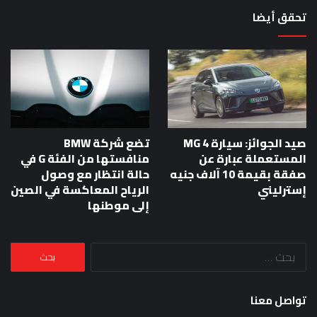
تحقق أيضا
صيد الجوائز: سيارة MG 4
تضع شركة BMW
المستعملة عبارة عن
منافستها من الفئة G في
صفقة بقيمة 10 آلاف جنيه
حالة انتظار مع وصول
إسترليني
الرياح المعاكسة في الصين
إلى موطنها
البحث
عن:
تواصل معنا