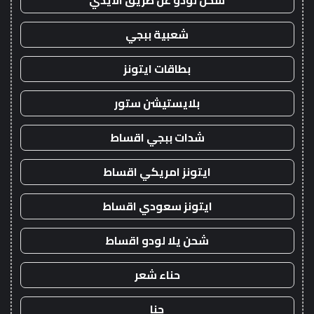
شحن لودو عن طريق الايدي
شعبية ببجي
بطاقات ايتونز
بلايستيشن ستور
شدات ببجي اقساط
ايتونز امريكي اقساط
ايتونز سعودي اقساط
شحن يلا لودو اقساط
حناء شعر
حنا