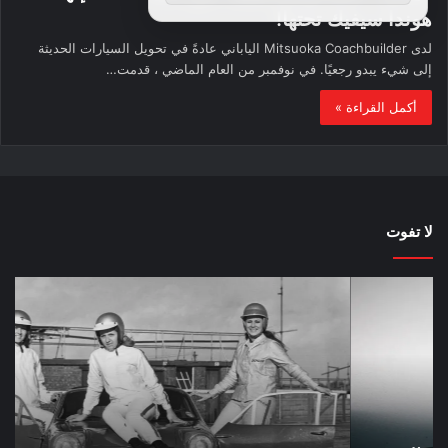
هوندا سيفيك تحتها!
لدى Mitsuoka Coachbuilder الياباني عادةً في تحويل السيارات الحديثة
إلى شيء يبدو رجعيًا. في نوفمبر من العام الماضي ، قدمت…
أكمل القراءة »
لا تفوت
لماذا
حقي
تم
اختب
منع
الس
النساء
خم
من
دقا
المشاركة
للح
في
على
لومان
سيا