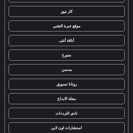
كار نيوز
موقع خبرة التقني
أناقة أنثى
متورخ
مدسن
روتانا تسويق
مجلة الابداع
نادي الترددات
استشارات اون لاين