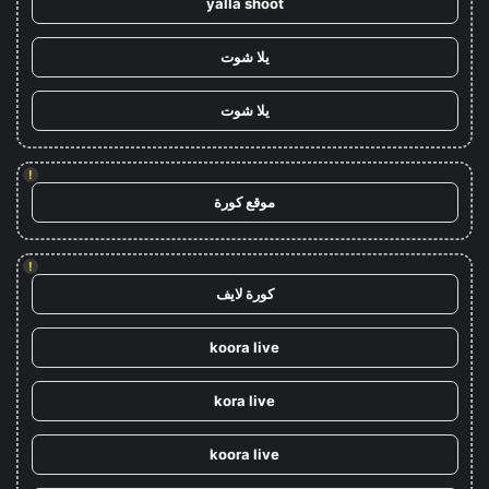
yalla shoot
يلا شوت
يلا شوت
!
موقع كورة
!
كورة لايف
koora live
kora live
koora live