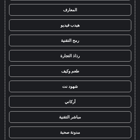
المعارف
هيدب فيديو
رمح التقنية
رذاذ التجارة
طعم وكيف
شهود نت
أركاني
مباشر التقنية
مدونة صحبة