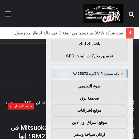
بحث
الق
×
توصيات :
عن
باقة متميزة VIP (كود: AA11138):
تضع شركة BMW منافستها من الفئة G في حالة انتظار مع وصول الرياح المعاكسة في الصين إلى موطنها
باقة باك لينك
الرئيسية
/
تحتها
تحسين محركات البحث SEO
تحتها
باقة متميزة VIP (كود: AA35872):
ضوء التعليمي
صحيفة برق
جديد السيارات
موقع اشراقات
73
0
caar
موقع اشراق اون لاين
تم الكشف عن Mitsuoka M55 1st Edition في
اركان سياحة وسفر
اليابان – 250 وحدة فقط ؛ من RM223K ؛ إنها