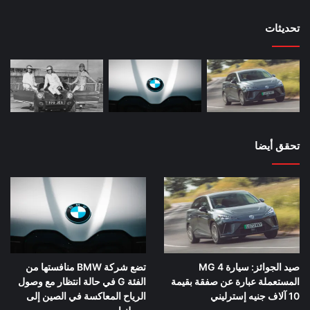
حص
تحديثات
تحقق أيضا
صيد الجوائز: سيارة MG 4
تضع شركة BMW منافستها من
المستعملة عبارة عن صفقة بقيمة
الفئة G في حالة انتظار مع وصول
10 آلاف جنيه إسترليني
الرياح المعاكسة في الصين إلى