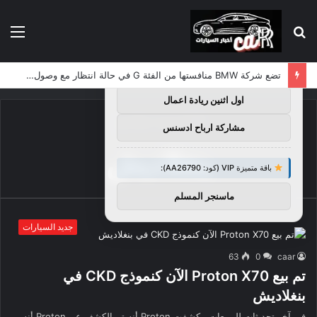
بحث
الق
×
توصيات :
عن
باقة متميزة VIP (كود: AA38045):
تضع شركة BMW منافستها من الفئة G في حالة انتظار مع وصول الرياح المعاكسة في الصين إلى موطنها
اول اثنين ريادة اعمال
الرئيسية
/
بنغلاديش
مشاركة ارباح ادسنس
بنغلاديش
باقة متميزة VIP (كود: AA26790):
ماسنجر المسلم
جديد السيارات
63
0
caar
تم بيع Proton X70 الآن كنموذج CKD في
بنغلاديش
في آخر تحديثات للمبيعات ، كشفت Proton أنه تم الكشف عن Proton أنه