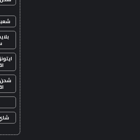
شعبي
بلاي
س
ايتون
اق
شحن ي
اق
شاي 