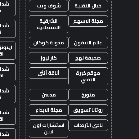
شدات
خيال التقنية
شوف ويب
ت
مجلة الاسهم
الشرقية
شدات
الاقتصادية
ت
عالم الايفون
مدونة كوكان
ايتون
اق
صحيفة نهج
كار نيوز
شدات
موقع خبرة
أناقة أنثى
اق
التقني
شدات
متورخ
مدسن
ت
روتانا تسويق
مجلة الابداع
شدات
اق
نادي الترددات
استشارات اون
لاين
شدات