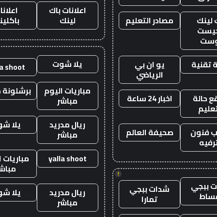
اعلانات باك
اعلانا
 لينك
مصادر التعليم
لينك
باكلين
يست
وست
يلا شوت
 تقنية
يو ان بي
la shoot
الرياضي
مباريات اليوم
برشلونة م
 حالة
اخبار 24 ساعة
مباشر
تعليم
ريال مدريد
يلا ش
 فنون
صحيفة العالم
مباشر
رفيه
yalla shoot
مباريات ا
مباش
!
 ببجي
شدات ببجي
ريال مدريد
يلا ش
ساط
تمارا
مباشر