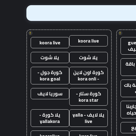
!
!
koora live
koora live
gue
يف
يلا شوت
يلا شوت
باقة
كورة اون لاين
كورة جول -
kora goal
- kora onli
 باك
كورة ستار -
سوريا لايف
kora star
ربنا
حياه
يلا لايف - yalla
يلا كورة -
yallakora
live
ع