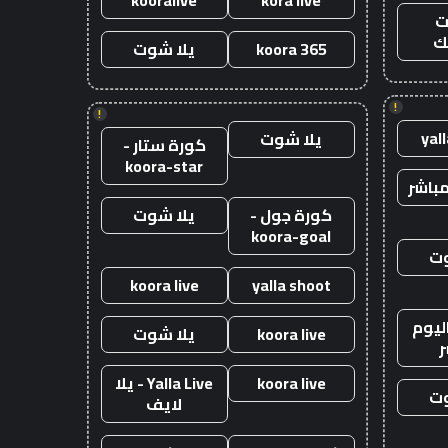
kooralive
kora live
ت
ك
koora 365
يلا شوت
!
!
yal
يلا شوت
كورة ستار -
koora-star
باشر
كورة جول -
يلا شوت
koora-goal
وت
koora live
yalla shoot
ليوم
koora live
يلا شوت
ر
koora live
Yalla Live - يلا
وت
لايف