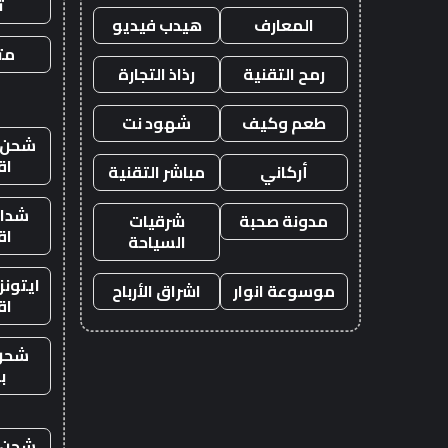
ت
المعارف
هيدب فيديو
متج
رمح التقنية
رذاذ التجارة
طعم وكيف
شهود نت
شحن ي
اق
أركاني
مباشر التقنية
شدات
مدونة صحبة
شرقيات
اق
السياحة
ايتون
موسوعة انوار
اشراق الأرباح
اق
شحن
ب
شحن ي