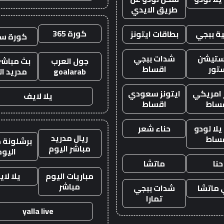
طريق الايدي
كورة 365
ة ببجي
بطاقات ايتونز
كورة س
ستيشن
شدات ببجي
جول العرب
بث مباشر 
تور
اقساط
goalarab
مدريد ال
ز امريكي
ايتونز سعودي
يلا لايف
ساط
اقساط
لا لودو
حناء شعر
ريال مدريد
ساط
برشلونة م
مباشر اليوم
اليوم
حنا
ماتشا
مباريات اليوم
يلا لا
مباشر
ماتشا
شدات ببجي
تمارا
yalla live