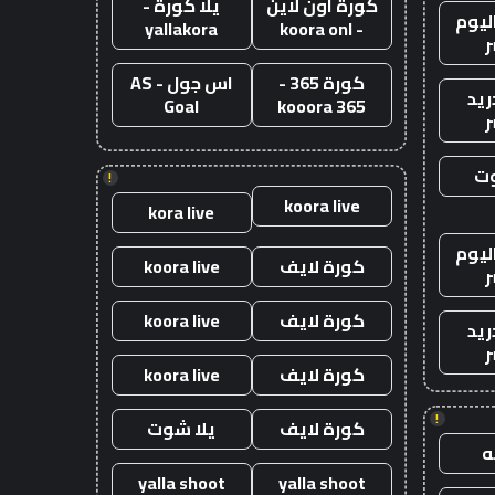
كورة اون لاين
يلا كورة -
ليوم
yallakora
- koora onl
ر
كورة 365 -
اس جول - AS
ريد
Goal
kooora 365
ر
وت
!
koora live
kora live
ليوم
كورة لايف
koora live
ر
كورة لايف
koora live
ريد
ر
كورة لايف
koora live
!
كورة لايف
يلا شوت
yalla shoot
yalla shoot