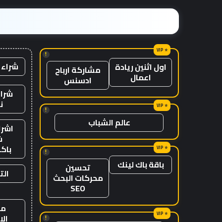
في
الصين
إلى
موطنها
!
شراء 
اول اثنين ريادة
مشاركة ارباح
اعمال
ادسنس
شراء
ن
!
عالم الشباب
اشرا
ش
باك
!
باقة باك لينك
تحسين
الت
محركات البحث
SEO
من
ال
!