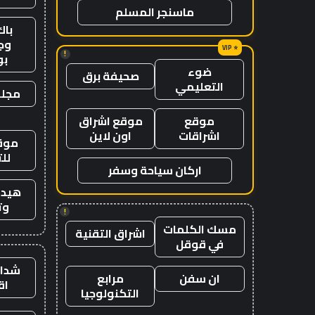
ماسنجر المسلم
باك
وج
!
ب
ضوء
صحيفة برق
التعليمي
مجلة
موقع
موقع اشراق
اشراقات
اون لاين
موقع
لل
اركان سياحة وسفر
هيدب
وت
!
مسك الكلمات
اشراق التقنية
في قوقل
شدات
ان سفن
مرابع
اق
التكنولوجيا