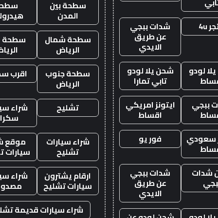
ابي
سطحة بين
سطحة
المدن
هيدرول
ر 4u
شدات ببجي
عن طريق
سطحة شمال
سطحة غ
الايدي
الرياض
الريا
لا لودو
شحن يلا لودو
سطحة جنوب
اقرب س
ساط
تابي تمارا
الرياض
 ببجي
ايتونز امريكي
تشليح
شراء سيا
ساط
اقساط
سكرا
ز سعودي
فور يو
شراء سيارات
موقع ش
ساط
تشليح
سيارات ت
 شدات
شدات ببجي
ارقام يشترون
شراء سيا
بجي
عن طريق
سيارات تشليح
مصدوم
الايدي
شراء سيارات قديمة تشل
لا لودو
شحن لودو عن