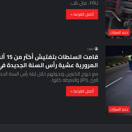
FRU ، قال نائب…
أكمل القراءة »
جديد السيارات
caar
قامت 
المرورية عشية رأس السنة الجديدة في 
مع خروج الكثيرين وتجولهم خلال ليلة رأس السنة الج
البري (JPJ) والشرطة كانوا…
أكمل القراءة »
جديد السيارات