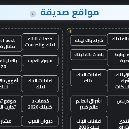
مواقع صديقة
+
!
باك لينك
خدمات الباك
شراء باك لينك
st post
لينك والجيست
مقال ض
 روابط
باقات باك لينك
صية
سوق العرب
باك لينك 
20
ق لنك،
اعلانات الباك
راء
لينك
اعلانات الباك
أقوى باقة
لينكات
لينك
لينك
دريس
اشراق العالم
خدمات با
موقع تجا
عالم كبير
كلينك 2026
تجارب ال
تدى
اعلانات الباك
ديوان العرب
مشاري
اشراق
لينك 2026