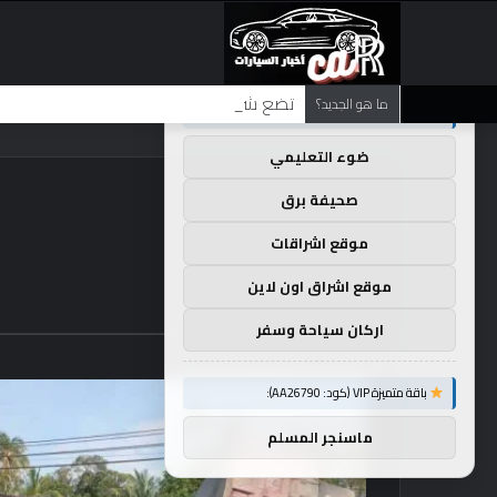
×
توصيات :
تضع شركة BMW منافستها من الفئة G في حالة انتظار مع وصول الرياح المعاكسة في الصين إلى موطنها
ما هو الجديد؟
باقة متميزة VIP (كود: AA35872):
ضوء التعليمي
صحيفة برق
موقع اشراقات
موقع اشراق اون لاين
اركان سياحة وسفر
باقة متميزة VIP (كود: AA26790):
ماسنجر المسلم