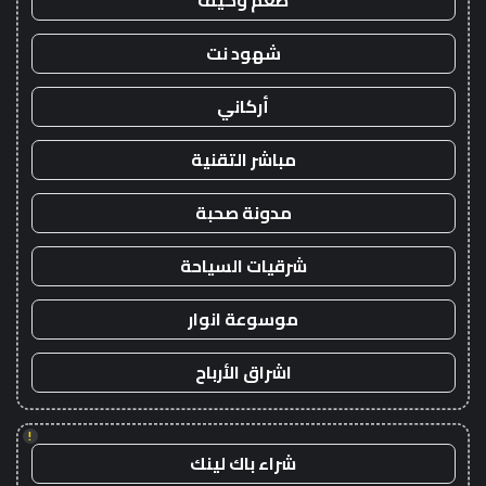
طعم وكيف
شهود نت
أركاني
مباشر التقنية
مدونة صحبة
شرقيات السياحة
موسوعة انوار
اشراق الأرباح
!
شراء باك لينك