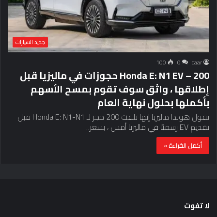
جديد السيارات
100
0
caar
Honda E: N1 EV – 200 حجوزات في ماليزيا قبل
إطلاقها ، واثق سوف تقوم بمسح الأسهم
بأكملها بحلول نهاية العام
تقول هوندا ماليزيا إنها تلقت 200 حجز لـ Honda E: N1-N1 قبل
تقديم EV رسميًا في ماليزيا أمس ، بسعر…
أكمل القراءة »
لا تفوت