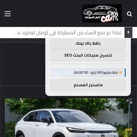
بحث
الق
×
توصيات :
عن
باقة متميزة VIP (كود: AA11138):
لماذا تم منع النساء من المشاركة في لومان لعقود من الزمن؟
باقة باك لينك
الرئيسية
/
بأكملها
تحسين محركات البحث SEO
بأكملها
باقة متميزة VIP (كود: AA26790):
ماسنجر المسلم