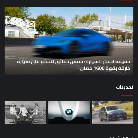
حقيقة
مرا
اختبار
ولا
السيارة:
EV
خمس
أمر
دقائق
“عا
للحكم
الص
على
تحذ
سيارة
رئ
خارقة
حقيقة اختبار السيارة: خمس دقائق للحكم على سيارة
الوز
بقوة
الج
خارقة بقوة 1600 حصان
ا
1600
حصان
تحديثات