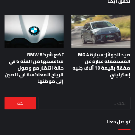
تحقق أيضا
صيد الجوائز: سيارة MG 4
تضع شركة BMW
المستعملة عبارة عن
منافستها من الفئة G في
صفقة بقيمة 10 آلاف جنيه
حالة انتظار مع وصول
إسترليني
الرياح المعاكسة في الصين
إلى موطنها
البحث
عن:
تواصل معنا