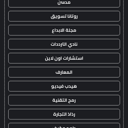
مدسن
روتانا تسويق
مجلة الابداع
نادي الترددات
استشارات اون لاين
المعارف
هيدب فيديو
رمح التقنية
رذاذ التجارة