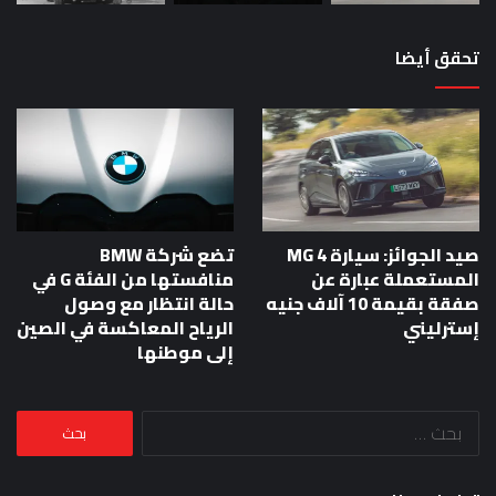
تحقق أيضا
صيد الجوائز: سيارة MG 4
تضع شركة BMW
المستعملة عبارة عن
منافستها من الفئة G في
صفقة بقيمة 10 آلاف جنيه
حالة انتظار مع وصول
إسترليني
الرياح المعاكسة في الصين
إلى موطنها
البحث
عن: