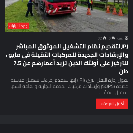
جديد السيارات
82
0
caar
JPJ لتقديم نظام التشغيل الموثوق المباشر
والإرشادات الجديدة للمركبات الثقيلة في مايو ،
للتركيز على أولئك الذين تزيد أعمارهم عن 7.5
طن
تقول إدارة النقل البري (JPJ) إنها ستقدم إجراءات تشغيل قياسية
جديدة (SOPS) وإرشادات مركبات الخدمة التجارية والعامة الشهر
المقبل. وفقًا…
أكمل القراءة »