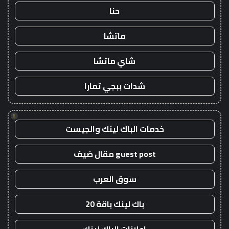
حنا
ماتشا
شاي ماتشا
شدات ببجي تمارا
!
خدمات الباك لينك والجيست
guest post مقال ضيف
سوق العرب
باك لينك باقة 20