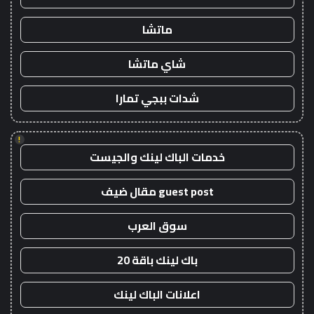
ماتشا
شاي ماتشا
شدات ببجي تمارا
!
خدمات الباك لينك والجيست
guest post مقال ضيف
سوق العرب
باك لينك باقة 20
اعلانات الباك لينك