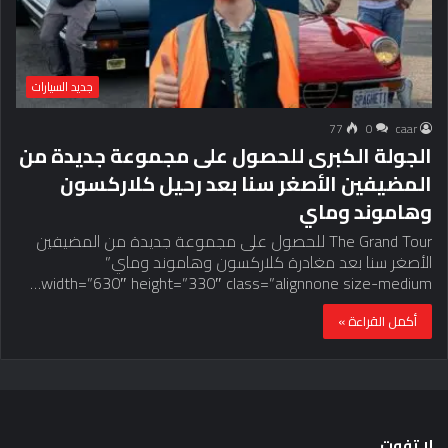
جديد السيارات
77
0
caar
الجولة الكبرى للحصول على مجموعة جديدة من
المضيفين الأصغر سنا بعد رحيل كلاركسون
وهاموند وماي
The Grand Tour للحصول على مجموعة جديدة من المضيفين
الأصغر سنا بعد مغادرة كلاركسون وهاموند وماي”
width=”630″ height=”330″ class=”alignnone size-medium…
أكمل القراءة »
لا تفوت