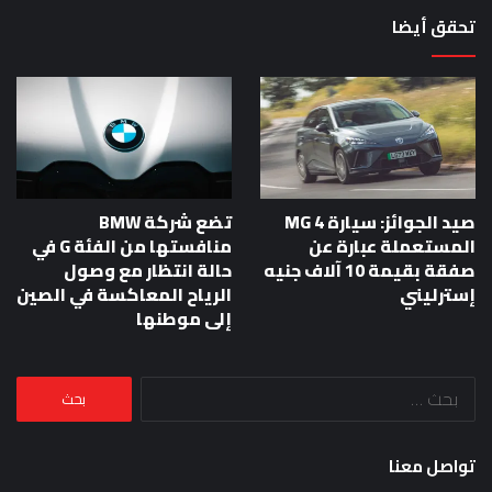
تحقق أيضا
صيد الجوائز: سيارة MG 4
تضع شركة BMW
المستعملة عبارة عن
منافستها من الفئة G في
صفقة بقيمة 10 آلاف جنيه
حالة انتظار مع وصول
إسترليني
الرياح المعاكسة في الصين
إلى موطنها
البحث
عن:
تواصل معنا