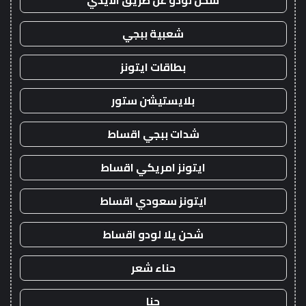
شحن لودو عن طريق الايدي
شعبية ببجي
بطاقات ايتونز
بلايستيشن ستور
شدات ببجي اقساط
ايتونز امريكي اقساط
ايتونز سعودي اقساط
شحن يلا لودو اقساط
حناء شعر
حنا