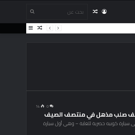
تسجيل
مقال
بحث
مقال
إضافة
الدخول
عشوائي
عن
عشوائي
عمود
جانبي
14
0
بسقف صلب مذهل في منتصف الصيف
 سيارة كوبيه حصرية للغاية – وهي أول سيارة