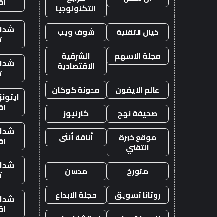
اق
التكنولوجيا
شدات
خيال التقنية
شوف ويب
ت
مجلة الاسهم
الشرقية
شدات
الاقتصادية
ت
عالم الايفون
مدونة كوكان
ايتون
اق
صحيفة نهج
كار نيوز
شدات
موقع خبرة
أناقة أنثى
اق
التقني
شدات
متورخ
مدسن
ت
روتانا تسويق
مجلة الابداع
شدات
اق