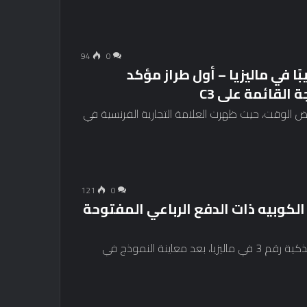
94
0
سيارة 2024 Citroën Basalt قريبًا في ماليزيا – أول طراز مؤكد
القائمة على C3
لى ماليزيا منذ بعض الوقت، حيث ظهرت العلامة التجارية الفرنسية في
121
0
لسيارات الكوبيه ذات الدفع الرباعي المفتوحة
كشفت الشركة عن فتح التسجيلات الخاصة بالسيارة الذكية رقم 3 في ماليزيا، بعد معاينة النموذج في