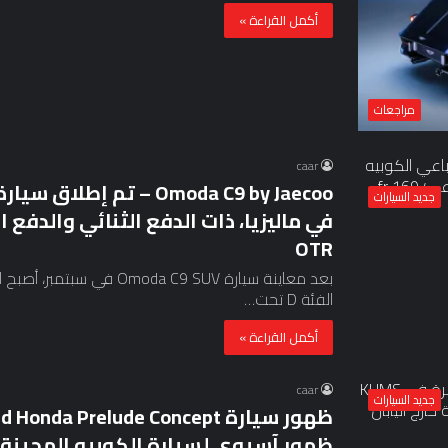
أكمل القراءة »
مراجعات
caar
جديد السيارات
OTR
بعد معاينة سيارة da C9 SUV
الفئة D تحت…
أكمل القراءة »
caar
جديد السيارات
ظهور آسيوي لسيارة الكوبيه الهجينة خا