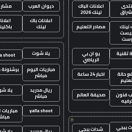
تدى
اعلانات الباك
ديوان العرب
مشاري
اشراق
لينك 2026
اعلانات باك
اعلانا
 لينك
مصادر التعليم
لينك
باكلين
يست
وست
يلا شوت
 تقنية
يو ان بي
la shoot
الرياضي
مباريات اليوم
برشلونة م
 حالة
اخبار 24 ساعة
مباشر
تعليم
ريال مدريد
يلا ش
 فنون
صحيفة العالم
مباشر
رفيه
yalla shoot
مباريات ا
مباش
!
 ببجي
شدات ببجي
ريال مدريد
يلا ش