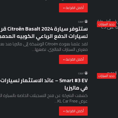
أكمل القراءة »
caar
جديد السيارات
ستتوفر 
لسيارات الدفع الرباعي الكوبيه المدمجة 
لقد علمنا بعودة Citroën الوشيكة إ
معرض السيارات الماليزي. تضعها…
أكمل القراءة »
caar
جديد السيارات
Smart #3 EV – عائد الاستثمار 
في ماليزيا
عرض KL Car Free…
أكمل القراءة »