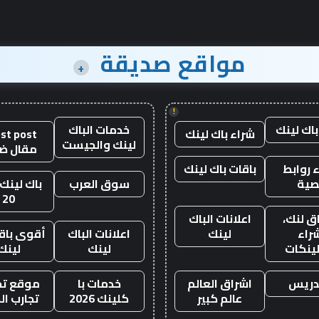
مواقع صديقة
+
!
باك لينك
خدمات الباك
شراء باك لينك
st post
لينك والجيست
مقال ض
 روابط
باقات باك لينك
صية
سوق العرب
باك لينك 
20
ق لنك،
اعلانات الباك
راء
لينك
اعلانات الباك
أقوى باقة
لينكات
لينك
لينك
دريس
اشراق العالم
خدمات با
موقع تجا
عالم كبير
كلينك 2026
تجارب ال