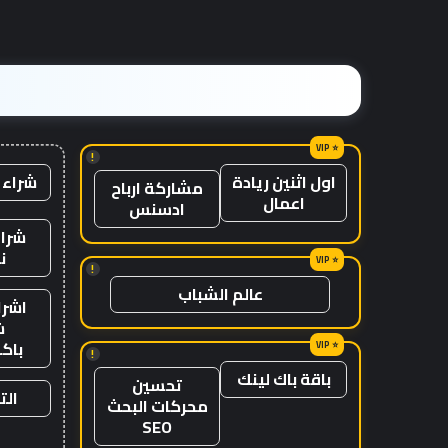
!
شراء 
اول اثنين ريادة
مشاركة ارباح
اعمال
ادسنس
شراء
ن
!
عالم الشباب
اشرا
ش
باك
!
باقة باك لينك
تحسين
الت
محركات البحث
SEO