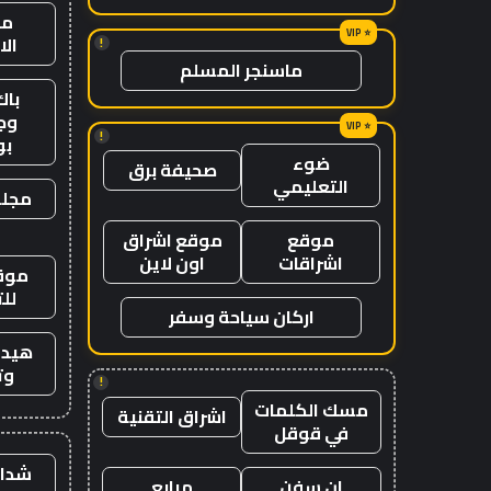
من
ال
!
ماسنجر المسلم
باك
وج
!
ب
ضوء
صحيفة برق
التعليمي
مجلة
موقع
موقع اشراق
اشراقات
اون لاين
موقع
لل
اركان سياحة وسفر
هيدب
وت
!
مسك الكلمات
اشراق التقنية
في قوقل
شدات
ان سفن
مرابع