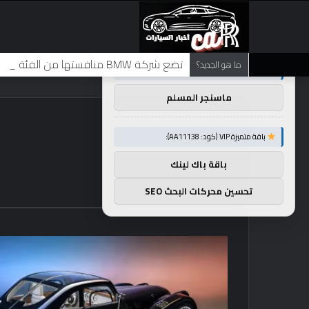
×
توصيات :
تضع شركة BMW منافستها من الفئة G في حالة انتظار مع وصول الرياح المعاكسة في الصين إلى موطنها
ما هو الجديد؟
باقة متميزة VIP (كود: AA26790):
ماسنجر المسلم
باقة متميزة VIP (كود: AA11138):
باقة باك لينك
تحسين محركات البحث SEO