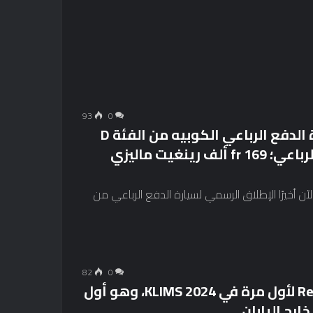
93
0
Omoda C9 by Jaecoo – تم إطلاق سيارة الدفع الرباعي الكوبيه من الفئة D
في ماليزيا، ذات الدفع الثنائي والدفع الرباعي؛ fr 169 ألف رينغيت ماليزي
Omo في سبتمبر، أصبح الآن أخيرًا الإطلاق الرسمي لسيارة الدفع الرباعي من
82
0
ظهور سيارة Red Honda Prelude Concept لأول مرة في KLIMS 2024، وهو أول
رج اليابان