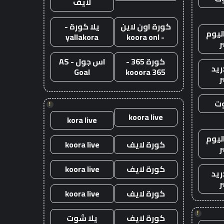
لايف
كورة اون لاين
يلا كورة -
ليوم
yallakora
- koora onl
ر
كورة 365 -
اس جول - AS
ريد
Goal
kooora 365
ر
وت
!
koora live
kora live
ليوم
كورة لايف
koora live
ر
كورة لايف
koora live
ريد
ر
كورة لايف
koora live
!
كورة لايف
يلا شوت