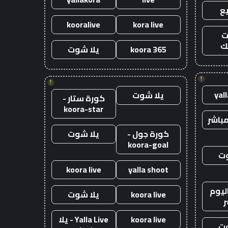
ع
kooralive
kora live
ت
ك
koora 365
يلا شوت
!
!
yal
يلا شوت
كورة ستار -
koora-star
باشر
كورة جول -
يلا شوت
koora-goal
وت
koora live
yalla shoot
ليوم
koora live
يلا شوت
ر
koora live
Yalla Live - يلا
وت