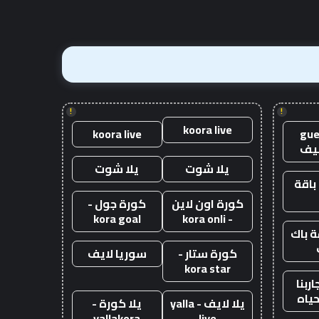
جنيه
إسترليني
!
!
koora live
koora live
gue
يف
يلا شوت
يلا شوت
باقة
كورة اون لاين
كورة جول -
kora goal
- kora onli
 باك
كورة ستار -
سوريا لايف
kora star
ربنا
حياه
يلا لايف - yalla
يلا كورة -
yallakora
live