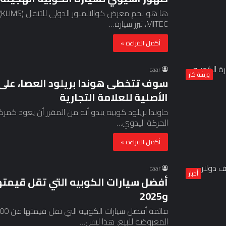
MITEC، تبرز سيارة…
أكمل القراءة »
caar
ورشة كار
سوف تتخطى هوندا بريلود العصا، على
الأصلية للعلامة التجارية
حاوندا بريلود كوبيه يبدو أنه من المقرر أن يعود كم
الحركة اليدوي…
أكمل القراءة »
caar
أخبار
و2025
المعروضة للبيع. هذا ليس…