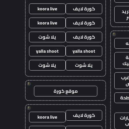
كورة لايف
koora live
ريد
ر
كورة لايف
koora live
!
كورة لايف
يلا شوت
yalla shoot
yalla shoot
يك
يلا شوت
يلا شوت
رب
ض
!
موقع كورة
طحة
!
كورة لايف
koora live
رات
ب