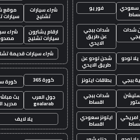
ز سعودي
فور يو
شراء سيارات
موقع ش
ساط
تشليح
سيارات ت
 شدات
شدات ببجي
ارقام يشترون
شراء سيا
بجي
عن طريق
سيارات تشليح
مصدوم
الايدي
شراء سيارات قديمة تشل
لا لودو
شحن لودو عن
طريق الايدي
كورة 365
ة ببجي
بطاقات ايتونز
كورة س
ستيشن
شدات ببجي
جول العرب
بث مباشر 
تور
اقساط
goalarab
مدريد ال
ز امريكي
ايتونز سعودي
يلا لايف
ساط
اقساط
لا لودو
حناء شعر