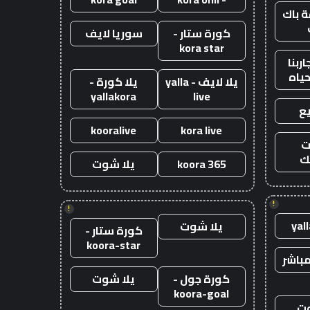
 باك
كورة ستار -
سوريا لايف
kora star
ربنا
حياه
يلا لايف - yalla
يلا كورة -
yallakora
live
ع
kooralive
kora live
ت
ك
koora 365
يلا شوت
!
!
yal
يلا شوت
كورة ستار -
koora-star
باشر
كورة جول -
يلا شوت
koora-goal
وت