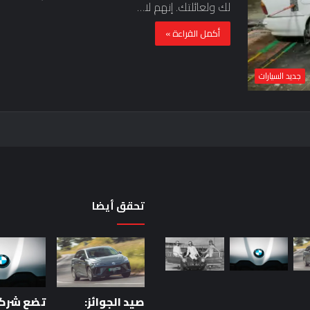
لك ولعائلتك. إنهم لا…
أكمل القراءة »
جديد السيارات
تحقق أيضا
حقيقة
اختبار
السيارة:
خمس
صيد الجوائز:
دقائق