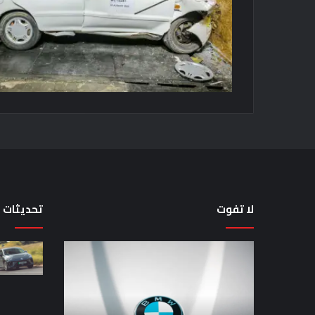
لا تفوت
تحديثات
تضع
لماذا
شركة
تم
BMW
منع
منافستها
النساء
من
من