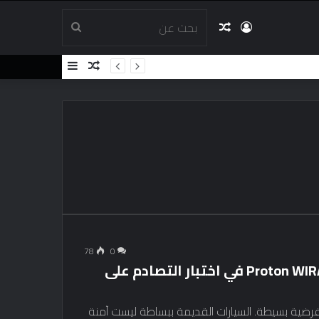
تسجيل
مقال
بحث
مقال
إضافة
الدخول
عشوائي
عن
عشوائي
عمود
جانبي
78
0
إنهم لا يجعلونهم كما اعتادوا؟ 1993 Proton WIRA في اختبار التصادم على
ضية بسيطة. السيارات القديمة ببساطة ليست آمنة