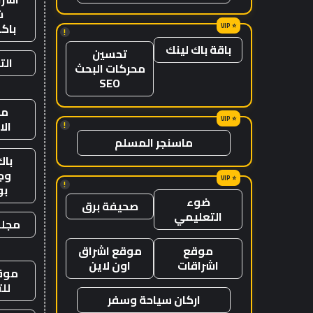
ش
باك
!
باقة باك لينك
تحسين
الت
محركات البحث
SEO
من
ال
!
ماسنجر المسلم
باك
وج
!
ب
ضوء
صحيفة برق
التعليمي
مجلة
موقع
موقع اشراق
اشراقات
اون لاين
موقع
لل
اركان سياحة وسفر