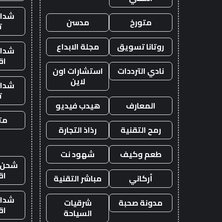
شدات
متورخ
مدسن
ت
روتانا تسويق
مجلة الابداع
شدات
اق
نادي الترددات
استشارات اون
لاين
شدات
ت
المعارف
هيدب فيديو
متج
رمح التقنية
رذاذ التجارة
طعم وكيف
شهود نت
شحن ي
اق
أركاني
مباشر التقنية
شدات
مدونة صحبة
شرقيات
اق
السياحة