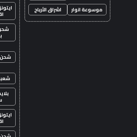
ايتون
موسوعة انوار
اشراق الأرباح
اق
شحن
ب
شحن ي
شعبي
بلاي
س
ايتون
اق
شحن ي