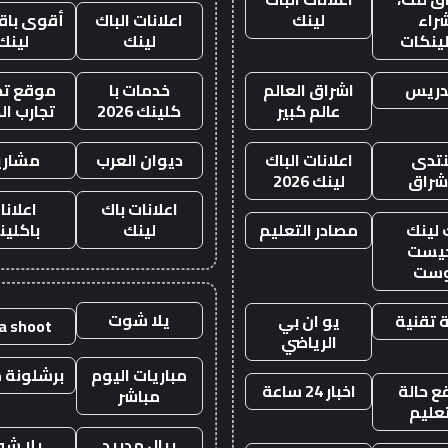
راء
لينك
اعلانات الباك
أقوى باقة
لينكات
لينك
لينك
دريس
اشراق العالم
خدمات با
موقع تجا
عالم كبير
كلينك 2026
تجارب ال
تدى
اعلانات الباك
ديوان العرب
مشاري
اشراق
لينك 2026
اعلانات باك
اعلانا
 لينك
مصادر التعليم
لينك
باكلين
يست
وست
يلا شوت
 تقنية
يو ان بي
la shoot
الرياضي
مباريات اليوم
برشلونة م
 حالة
اخبار 24 ساعة
مباشر
تعليم
ريال مدريد
يلا ش