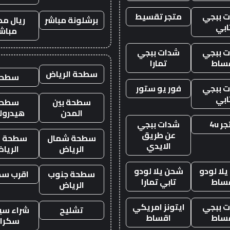
 ببجي
متجر تقسيط
برشلونة مباشر
ريال مد
ابي
مباش
 ببجي
شدات ببجي
ساط
تمارا
سطحة الرياض
سطحه
 ببجي
فور يو ستور
ابي
سطحة بين
سطحة
المدن
هيدرول
ر 4u
شدات ببجي
عن طريق
سطحة شمال
سطحة غ
الايدي
الرياض
الريا
لا لودو
شحن يلا لودو
سطحة جنوب
اقرب س
ساط
تابي تمارا
الرياض
 ببجي
ايتونز امريكي
تشليح
شراء سيا
ساط
اقساط
سكرا