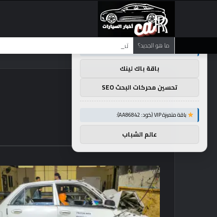
×
توصيات :
تضع شركة BMW منافستها من الفئة G في حالة انتظار مع وصول الرياح المعاكسة في الصين إلى موطنها
ما هو الجديد؟
باقة متميزة VIP (كود: AA11138):
باقة باك لينك
تحسين محركات البحث SEO
باقة متميزة VIP (كود: AA86842):
عالم الشباب