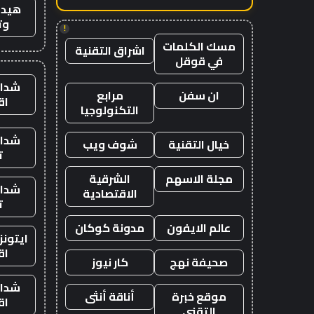
هيدب
وت
!
مسك الكلمات
اشراق التقنية
في قوقل
شدات
ان سفن
مرابع
اق
التكنولوجيا
شدات
خيال التقنية
شوف ويب
ت
مجلة الاسهم
الشرقية
شدات
الاقتصادية
ت
عالم الايفون
مدونة كوكان
ايتون
اق
صحيفة نهج
كار نيوز
شدات
موقع خبرة
أناقة أنثى
اق
التقني