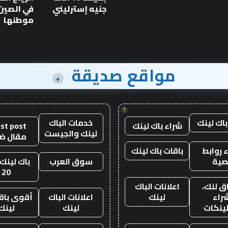
بقوة 1600 حصان
بقوة
جنيه إسترليني
في الصين 
1600
موطنها
حصان
مواقع صديقة
+
!
باك لينك
خدمات الباك
شراء باك لينك
st post
لينك والجيست
مقال ض
 روابط
باقات باك لينك
صية
سوق العرب
باك لينك 
20
ق لنك،
اعلانات الباك
راء
لينك
اعلانات الباك
أقوى باقة
لينكات
لينك
لينك