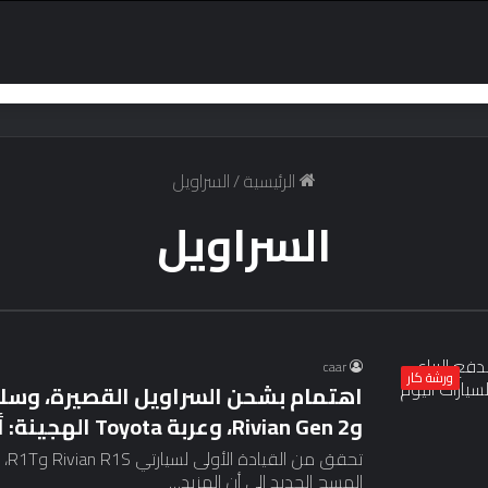
الرئيسية
/
السراويل
السراويل
caar
ورشة كار
اهتمام بشحن السراويل القصيرة، وسلام
وRivian Gen 2، وعربة Toyota الهجينة: أخبار السيارات اليوم
المسح الجديد إلى أن المزيد…