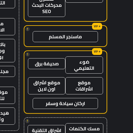
الت
محركات البحث
SEO
من
ال
!
ماسنجر المسلم
باك
وج
!
ب
ضوء
صحيفة برق
التعليمي
مجلة
موقع
موقع اشراق
اشراقات
اون لاين
موقع
لل
اركان سياحة وسفر
هيدب
وت
!
مسك الكلمات
اشراق التقنية