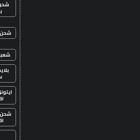
شحن
ب
شحن ي
شعبي
بلاي
س
ايتون
اق
شحن ي
اق