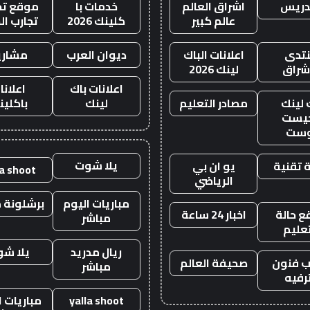
دريس
اشراق العالم
خدمات با
موقع تجا
عالم كبير
كلينك 2026
تجارب ال
تدى
اعلانات الباك
ديوان العرب
مشاري
اشراق
لينك 2026
اعلانات باك
اعلانا
 لينك
مصادر التعليم
لينك
باكلين
يست
وست
يلا شوت
 تقنية
يو ان بي
la shoot
الرياضي
مباريات اليوم
برشلونة م
 حالة
اخبار 24 ساعة
مباشر
تعليم
ريال مدريد
يلا ش
 فنون
صحيفة العالم
مباشر
رفيه
yalla shoot
مباريات ا