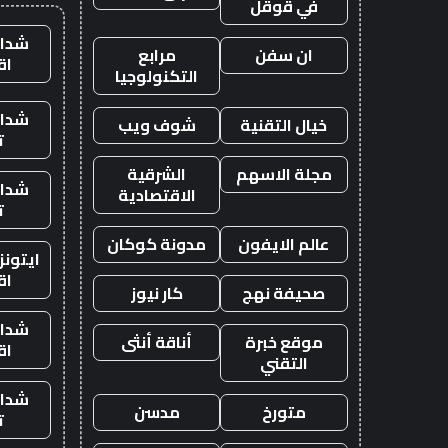
في قوقل
شدات
ان سفن
مرابع
اق
التكنولوجيا
شدات
خيال التقنية
شوف ويب
ت
مجلة الاسهم
الشرقية
شدات
الاقتصادية
ت
عالم الايفون
مدونة كوكان
ايتون
اق
صحيفة نهج
كار نيوز
شدات
موقع خبرة
أناقة أنثى
اق
التقني
شدات
متورخ
مدسن
ت