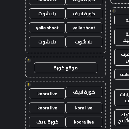
!
كورة لايف
يلا شوت
yalla shoot
yalla shoot
يك
يلا شوت
يلا شوت
رب
ض
!
موقع كورة
طحة
!
كورة لايف
koora live
رات
ب
koora live
kora live
راء
شليح
koora live
كورة لايف