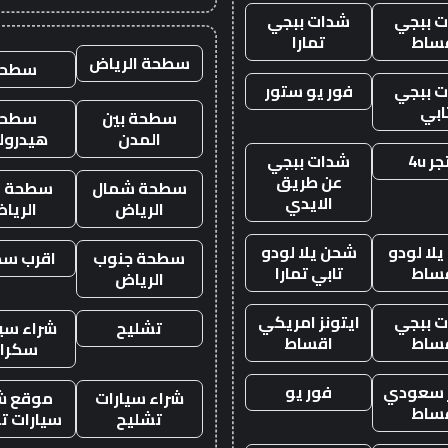
 ببجي
شدات ببجي
ساط
تمارا
سطحة الرياض
سطحه
 ببجي
فور يو ستور
ابي
سطحة بين
سطحة
المدن
هيدرول
ر 4u
شدات ببجي
عن طريق
سطحة شمال
سطحة غ
الايدي
الرياض
الريا
لا لودو
شحن يلا لودو
سطحة جنوب
اقرب س
ساط
تابي تمارا
الرياض
 ببجي
ايتونز امريكي
تشليح
شراء سيا
ساط
اقساط
سكرا
ز سعودي
فور يو
شراء سيارات
موقع ش
ساط
تشليح
سيارات ت