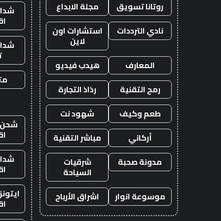
روتانا تسويق
مجلة الابداع
شدات
اق
نادي الترددات
استشارات اون
لاين
شدات
ت
المعارف
هيدب فيديو
متج
رمح التقنية
رذاذ التجارة
طعم وكيف
شهود نت
شحن ي
اق
أركاني
مباشر التقنية
شدات
مدونة صحبة
شرقيات
اق
السياحة
ايتون
موسوعة انوار
اشراق الأرباح
اق