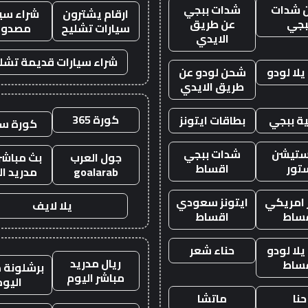
 شدات
شدات ببجي
ارقام يشترون
شراء سيا
بجي
عن طريق
سيارات تشليح
مصدوم
الايدي
شراء سيارات قديمة تشل
لا لودو
شحن لودو عن
طريق الايدي
كورة 365
ة ببجي
بطاقات ايتونز
كورة س
ستيشن
شدات ببجي
جول العرب
بث مباشر 
تور
اقساط
goalarab
مدريد ال
ز امريكي
ايتونز سعودي
يلا لايف
ساط
اقساط
لا لودو
حناء شعر
ريال مدريد
ساط
برشلونة م
مباشر اليوم
اليوم
حنا
ماتشا