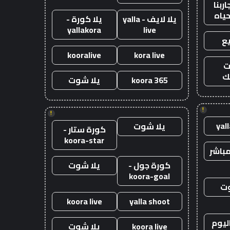
ربنا
حياه
يلا لايف - yalla
يلا كورة -
yallakora
live
ع
kooralive
kora live
ت
ك
koora 365
يلا شوت
!
!
yal
يلا شوت
كورة ستار -
koora-star
باشر
كورة جول -
يلا شوت
koora-goal
وت
koora live
yalla shoot
ليوم
koora live
يلا شوت