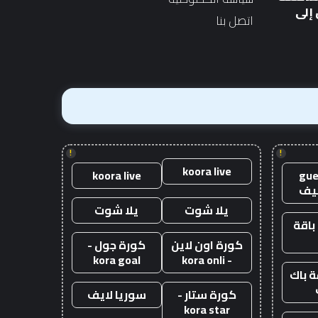
الجديد
بقيمة 10 آلاف جنيه إسترليني
الجديد
بقيمة
إلى
اتصل بنا
10
آلاف
جنيه
إسترليني
!
!
koora live
koora live
gue
يف
يلا شوت
يلا شوت
باقة
كورة اون لاين
كورة جول -
kora goal
- kora onli
 باك
كورة ستار -
سوريا لايف
kora star