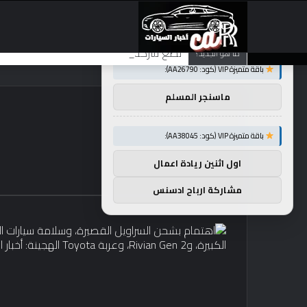
×
توصيات :
تضع شركة BMW منافستها من الفئة G في حالة انتظار مع وصول الرياح المعاكسة في الصين إلى موطنها
ما هو الجديد؟
باقة متميزة VIP (كود: AA26790):
ماسنجر المسلم
باقة متميزة VIP (كود: AA38045):
اول اثنين ريادة اعمال
مشاركة ارباح ادسنس