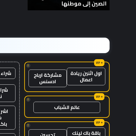
الصين إلى موطنها
الزمن؟
انتظار
من
مع
الزمن؟
وصول
الرياح
المعاكسة
في
الصين
إلى
موطنها
!
شراء 
اول اثنين ريادة
مشاركة ارباح
اعمال
ادسنس
شراء
ن
!
عالم الشباب
اشرا
ش
باك
!
باقة باك لينك
تحسين