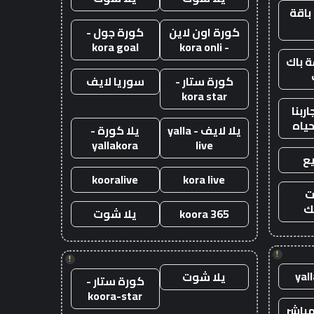
باقة
كورة اون لاين
كورة جول -
kora goal
- kora onli
 باك
كورة ستار -
سوريا لايف
kora star
ربنا
حياه
يلا لايف - yalla
يلا كورة -
yallakora
live
ع
kooralive
kora live
ت
ك
koora 365
يلا شوت
!
!
yal
يلا شوت
كورة ستار -
koora-star
باشر