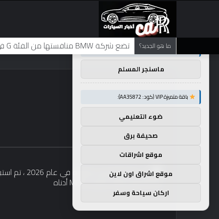
×
توصيات :
تضع شركة BMW منافستها من الفئة G في حالة انتظار مع وصول الرياح المعاكسة في الصين إلى موطنها
ما هو الجديد؟
باقة متميزة VIP (كود: AA26790):
ماسنجر المسلم
باقة متميزة VIP (كود: AA35872):
ضوء التعليمي
صحيفة برق
موقع اشراقات
موقع اشراق اون لاين
اركان سياحة وسفر