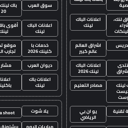
صية
سوق العرب
باك لينك 
20
ق لنك،
اعلانات الباك
راء
لينك
اعلانات الباك
أقوى باقة
لينكات
لينك
لينك
دريس
اشراق العالم
خدمات با
موقع تجا
عالم كبير
كلينك 2026
تجارب ال
تدى
اعلانات الباك
ديوان العرب
مشاري
اشراق
لينك 2026
اعلانات باك
اعلانا
 لينك
مصادر التعليم
لينك
باكلين
يست
وست
يلا شوت
 تقنية
يو ان بي
la shoot
الرياضي
مباريات اليوم
برشلونة م