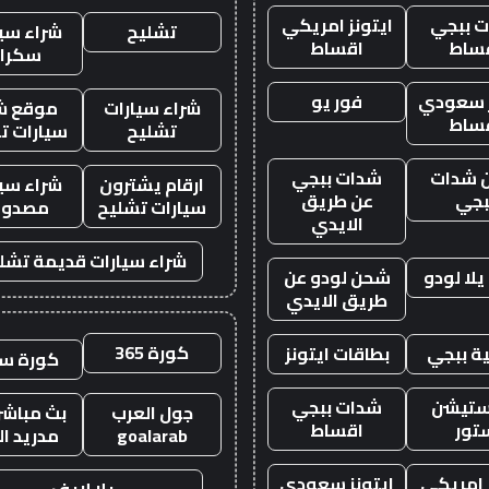
 ببجي
ايتونز امريكي
تشليح
شراء سيا
ساط
اقساط
سكرا
ز سعودي
فور يو
شراء سيارات
موقع ش
ساط
تشليح
سيارات ت
 شدات
شدات ببجي
ارقام يشترون
شراء سيا
بجي
عن طريق
سيارات تشليح
مصدوم
الايدي
شراء سيارات قديمة تشل
لا لودو
شحن لودو عن
طريق الايدي
كورة 365
ة ببجي
بطاقات ايتونز
كورة س
ستيشن
شدات ببجي
جول العرب
بث مباشر 
تور
اقساط
goalarab
مدريد ال
ز امريكي
ايتونز سعودي
يلا لايف