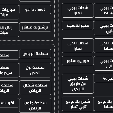
 ببجي
شدات ببجي
yalla shoot
مباريات ا
ساط
تمارا
مباش
 ببجي
متجر تقسيط
برشلونة مباشر
ريال مد
ابي
مباش
 ببجي
شدات ببجي
ساط
تمارا
سطحة الرياض
سطحه
 ببجي
فور يو ستور
ابي
سطحة بين
سطحة
المدن
هيدرول
ر 4u
شدات ببجي
عن طريق
سطحة شمال
سطحة غ
الايدي
الرياض
الريا
لا لودو
شحن يلا لودو
سطحة جنوب
اقرب س
ساط
تابي تمارا
الرياض