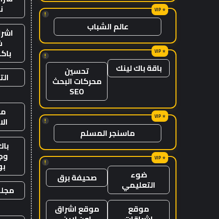
ن
!
عالم الشباب
اشرا
ش
باك
!
باقة باك لينك
تحسين
الت
محركات البحث
SEO
من
ال
!
ماسنجر المسلم
باك
وج
!
ب
ضوء
صحيفة برق
التعليمي
مجلة
موقع
موقع اشراق