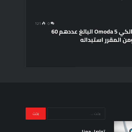
121
0
اتصلت شركة Chery Malaysia بجميع مالكي Omoda 5 البالغ عددهم 60
ن المقرر استبداله
البحث
عن:
صيد
الجوائز:
تواصل معنا