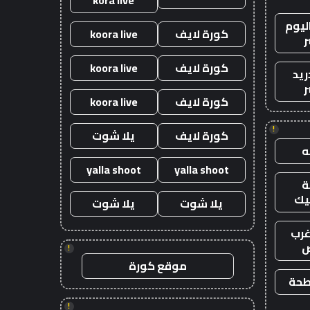
ليوم
كورة لايف
koora live
ر
كورة لايف
koora live
ريد
ر
كورة لايف
koora live
!
كورة لايف
يلا شوت
yalla shoot
yalla shoot
يك
يلا شوت
يلا شوت
رب
ض
!
موقع كورة
طحة
!