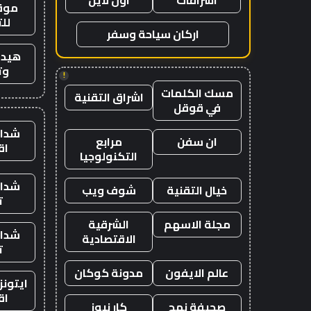
اشراقات
اون لاين
موقع
لل
اركان سياحة وسفر
هيدب
وت
!
مسك الكلمات
اشراق التقنية
في قوقل
شدات
ان سفن
مرابع
اق
التكنولوجيا
شدات
خيال التقنية
شوف ويب
ت
مجلة الاسهم
الشرقية
شدات
الاقتصادية
ت
عالم الايفون
مدونة كوكان
ايتون
اق
صحيفة نهج
كار نيوز