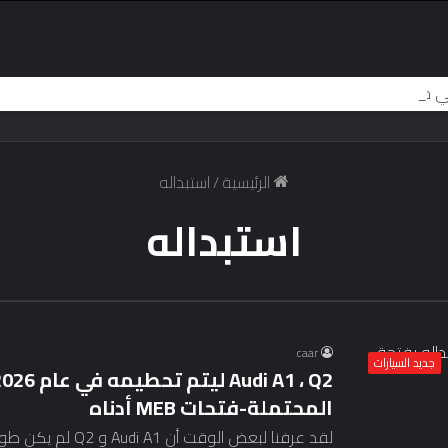
الرئيسية
/
استبداله
استبداله
caar
جديد السيارات
المحتملة-فتحات MEB أدناه
لقد عرفنا لبعض الوقت أن Audi A1 و Q2 لم يكن طويلاً في هذا العالم ، مع وجود لوائح الانبعاثات…