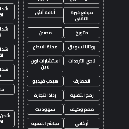
شدات
موقع خبرة
أناقة أنثى
اق
التقني
شدات
متورخ
مدسن
ت
روتانا تسويق
مجلة الابداع
شدات
اق
نادي الترددات
استشارات اون
لاين
شدات
ت
المعارف
هيدب فيديو
متج
رمح التقنية
رذاذ التجارة
طعم وكيف
شهود نت
شحن ي
اق
أركاني
مباشر التقنية