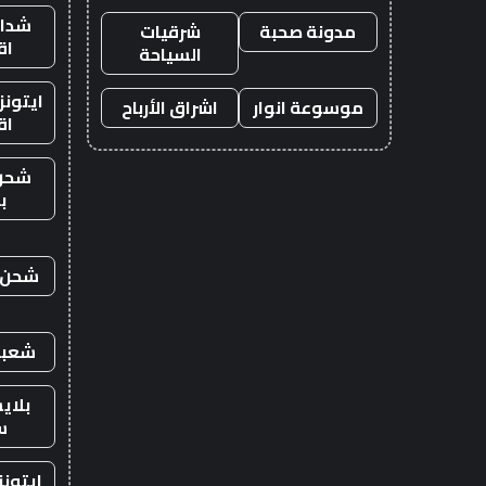
شدات
مدونة صحبة
شرقيات
اق
السياحة
ايتون
موسوعة انوار
اشراق الأرباح
اق
شحن
ب
شحن ي
شعبي
بلاي
س
ايتون