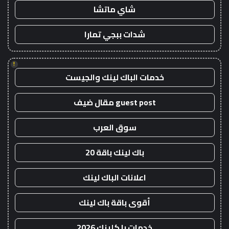
شاي ماتشا
شدات ببجي تمارا
!
خدمات الباك لينك والجيست
guest post مقال ضيف
سوق العرب
باك لينك باقة 20
اعلانات الباك لينك
أقوى باقة باك لينك
خدمات با كلينك 2026