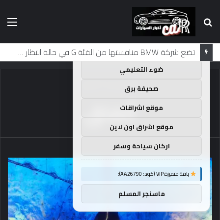
بحث
الق
×
توصيات :
عن
باقة متميزة VIP (كود: AA35872):
تضع شركة BMW منافستها من الفئة G في حالة انتظار مع وصول الرياح المعاكسة في الصين إلى موطنها
ضوء التعليمي
الرئيسية
/
أنفاق
صحيفة برق
أنفاق
موقع اشراقات
موقع اشراق اون لاين
اركان سياحة وسفر
باقة متميزة VIP (كود: AA26790):
ماسنجر المسلم