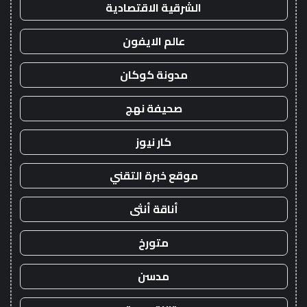
الشرقية الاقتصادية
عالم الايفون
مدونة كوكان
صحيفة نهج
كار نيوز
موقع خبرة التقني
أناقة أنثى
متورخ
مدسن