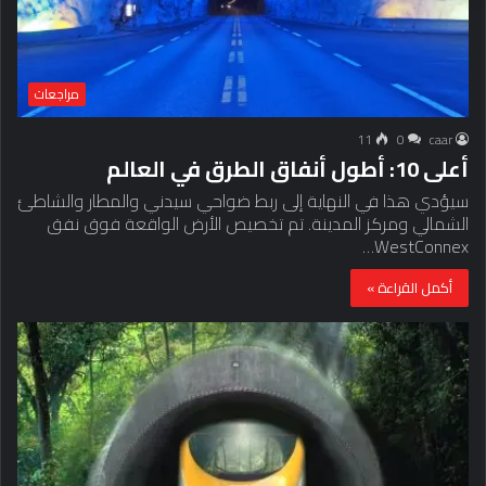
مراجعات
11
0
caar
أعلى 10: أطول أنفاق الطرق في العالم
سيؤدي هذا في النهاية إلى ربط ضواحي سيدني والمطار والشاطئ
الشمالي ومركز المدينة. تم تخصيص الأرض الواقعة فوق نفق
WestConnex…
أكمل القراءة »