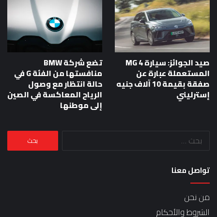
صيد الجوائز: سيارة MG 4
تضع شركة BMW
المستعملة عبارة عن
منافستها من الفئة G في
صفقة بقيمة 10 آلاف جنيه
حالة انتظار مع وصول
إسترليني
الرياح المعاكسة في الصين
إلى موطنها
البحث
عن:
تواصل معنا
من نحن
الشروط والأحكام