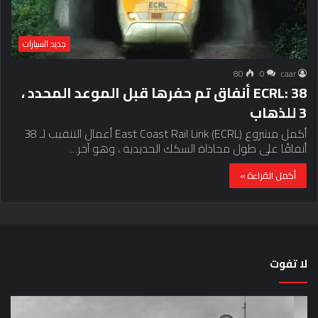
جديد السيارات
80
0
caar
ECRL: 38 أنفاق تم حفرها قبل الموعد المحدد ،
3 للذهاب
أكمل مشروع East Coast Rail Link (ECRL) أعمال التنقيب لـ 38
أنفاقًا على طول محاذاة السكك الحديدية ، وهو آخر…
أكمل القراءة »
لا تفوت
لماذا
حق
تم
اختب