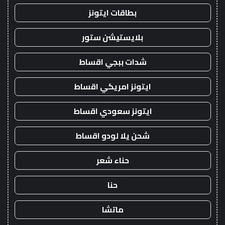
بطاقات ايتونز
بلايستيشن ستور
شدات ببجي اقساط
ايتونز امريكي اقساط
ايتونز سعودي اقساط
شحن يلا لودو اقساط
حناء شعر
حنا
ماتشا