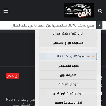
بحث
الق
×
توصيات :
عن
باقة متميزة VIP (كود: AA38045):
لماذا تم منع النساء من المشاركة في لومان لعقود من الزمن؟
اول اثنين ريادة اعمال
الرئيسية
/
آخذ
مشاركة ارباح ادسنس
آخذ
باقة متميزة VIP (كود: AA35872):
ضوء التعليمي
صحيفة برق
ورشة كار
موقع اشراقات
116
0
caar
رضا الشحن آخذ في الارتفاع
موقع اشراق اون لاين
لقد تحسن استخدام الشحن السريع بالتيار المستمر، وفقًا لـ Power
اركان سياحة وسفر
كانت سهولة الشحن وقبول الدفع أكبر فرق بين شبكة تسلا…