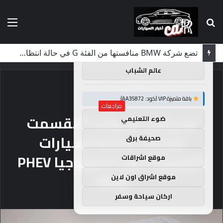
بحث
الق
×
توصيات :
عن
باقة متميزة VIP (كود: AA86842):
لماذا تم منع النساء من المشاركة في لومان لعقود من الزمن؟
عالم الشباب
الرئيسية
/
مراجعات
باقة متميزة VIP (كود: AA35872):
مراجعات
محركان، حل واحد؟ انقسمت
ضوء التعليمي
شركات صناعة السيارات
صحيفة برق
الأوروبية حول تكنولوجيا PHEV
موقع اشراقات
وREx
موقع اشراق اون لاين
اركان سياحة وسفر