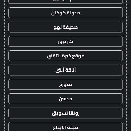
مدونة كوكان
صحيفة نهج
كار نيوز
موقع خبرة التقني
أناقة أنثى
متورخ
مدسن
روتانا تسويق
مجلة الابداع