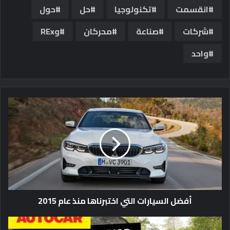
انقسمت
تكنولوجيا
حل
حول
شركات
صناعة
محركان
وREx
واحد
أفضل السيارات التي اختبرناها منذ عام 2015