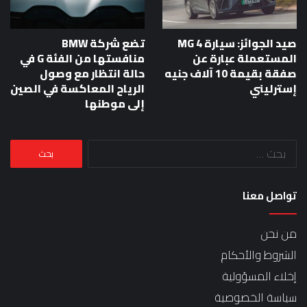
صيد الجوائز: سيارة MG 4
تضع شركة BMW
المستعملة عبارة عن
منافستها من الفئة G في
صفقة بقيمة 10 آلاف جنيه
حالة انتظار مع وصول
إسترليني
الرياح المعاكسة في الصين
إلى موطنها
البحث
عن:
تواصل معنا
من نحن
الشروط والأحكام
إخلاء المسؤولية
سياسة الخصوصية