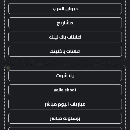
ديوان العرب
مشاريع
اعلانات باك لينك
اعلانات باكلينك
!
يلا شوت
yalla shoot
مباريات اليوم مباشر
برشلونة مباشر