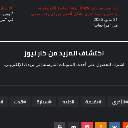
لقد بعت سيارتي BMW الفئة السابعة الكلاسيكية،
30 سيارة أحلام بأقل من 30 ألف جنيه إسترليني
واشتريتها مرة أخرى بشكل أفضل من أي وقت مضى
2 يونيو، 2026
31 مايو، 2026
في "مرا
في "مراجعات"
اكتشاف المزيد من كار نيوز
اشترك للحصول على أحدث التدوينات المرسلة إلى بريدك الإلكتروني.
الأخرى
بقيمة
جنيه
سيارة
قدت
ك
ريست
Odnoklassniki
بوكيت
مشاركة عبر البريد
طباعة