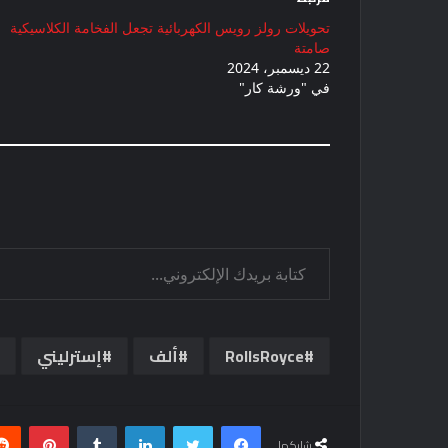
تحويلات رولز رويس الكهربائية تجعل الفخامة الكلاسيكية
صامتة
22 ديسمبر، 2024
في "ورشة كار"
كتابة بريدك الإلكتروني...
RollsRoyce
ألف
إسترليني
فيسبوك
تويتر
لينكدإن
بينتي
شاركها