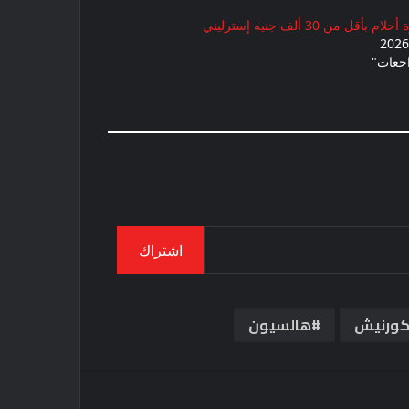
جعات"
اشتراك
ورنيش
هالسيون