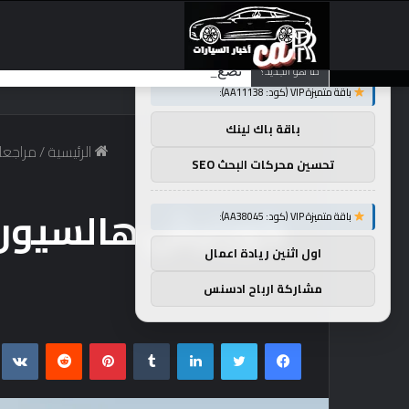
×
توصيات :
ما هو الجديد؟
تضع شركة BMW منافستها من الفئة G في حالة انتظار مع وصول الرياح المعاكسة في الصين إلى موطنها
باقة متميزة VIP (كود: AA11138):
باقة باك لينك
الرئيسية
/
مراجعا
تحسين محركات البحث SEO
باقة متميزة VIP (كود: AA38045):
اول اثنين ريادة اعمال
مشاركة ارباح ادسنس
فيسبوك
تويتر
لينكدإن
بينتيريست