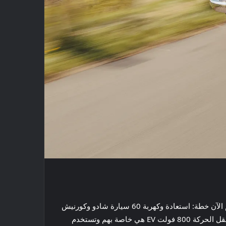
ثم اشتروا شادو قديمًا وبدأوا في قضاء الأمسيات في ورشة العمل للتعرف على كل التفاصيل، ووضع خطة عمل خلال النهار. لديهم الآن خطة: استعادة وكهربة 60 سيارة شادو وكورنيش
(سواء الكوبيه أو المكشوفة) – بالإضافة إلى 60 نموذجًا آخر يعمل بمحرك V8 – بمعدل أولي ستة سنويًا، وزيادة إلى 15. مجموعة نقل الحركة 800 فولت EV هي خاصة بهم وتستخدم