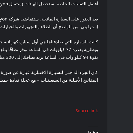
أفضل التقنيات الخاصة. ستحصل الهيئات (ستقبل Halcyon سيارات المالكين أو تجد مانحين) على ترميمات معدنية وسيتم إعادة بنائها بدرجة عالية من تخصيص المالك.
إسترليني. من الواضح أن الطلاء والتجهيزات والخيارات 
بقوة 94 كيلو وات في الساعة تزيد نطاقك إلى 300 ميل.
كان الجزء الداخلي للسيارة الاختبارية عبارة عن صورة
المفاتيح الأصلية من السبعينيات – مع عجلة قيادة جمي
Source link
مرتبط