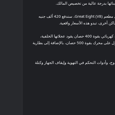
بعد العثور على السيارة المانحة، ستتقاضى شركة Halcyon مبلغ 450 ألف جنيه إسترليني مقابل ترميمها وتحويلها كهربائيًا. مقابل مطعم Great Eight (V8)، ستدفع 420 ألف جنيه
كن أخرى، تبدو هذه الأسعار واقعية.
كانت السيارة التي صادفناها هي أول سيارة كهربائية جاهزة، وهي سيارة كورنيش زرقاء معدنية أنيقة قابلة للتحويل مزودة بمحرك كهربائي بقوة 400 حصان يقود عجلاتها الخلفية،
وبطارية بقدرة 77 كيلووات في الساعة توفر نطاقًا يبلغ 250 ميلًا وقدرة شحن تصل إلى 230 كيلووات. إذا أصررت، فيمكنك الحصول على محرك بقوة 500 حصان، بالإضافة إلى بطارية
، وأدوات التحكم في التهوية وإيقاف الجهاز وكتلة