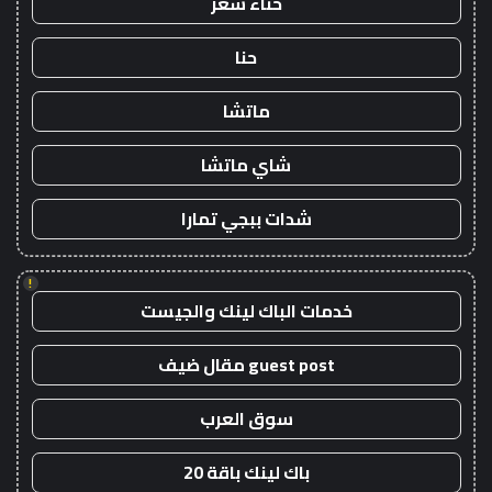
حناء شعر
حنا
ماتشا
شاي ماتشا
شدات ببجي تمارا
!
خدمات الباك لينك والجيست
guest post مقال ضيف
سوق العرب
باك لينك باقة 20