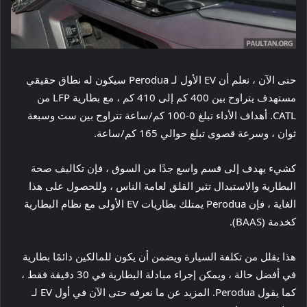
حتى الآن ، نعلم أن EV الأول لـ Perodua سيكون له نطاق حقيقي
مستهدف يتراوح بين 400 كم إلى 410 كم ، مع بطارية LFP من
CATL. أهداف الأداء تبلغ 0-100 كم/ساعة تتراوح بين ست وسبعة
ثوان ، وسرعة قصوى تبلغ حوالي 165 كم/ساعة.
كشيء يهدف إلى قسم واسع جدًا من السوق ، فإن تكاليف صحة
البطارية والاستبدال تثير القلق لعامة الناس ، وللحصول على هذا
الغاية ، فإن Perodua يمتلك بطاريات EV الأولى مع نظام البطارية
كخدمة (BAAS).
هذا يقلل من تكلفة السيارة ويضمن أن يكون للمالكين دائمًا بطارية
في أفضل حالة ، ويمكن إجراء مبادلة البطارية في 30 دقيقة فقط ،
كما يقول Perodua. المزيد عن ما نعرفه حتى الآن في أول EV لـ