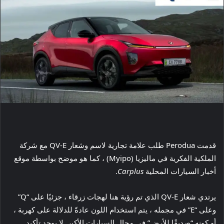
قدمت Perodua طلب علامة تجارية لاسم وشعار QV-E مع شركة
الملكية الفكرية في ماليزيا (Myipo) ، كما هو موضح بواسطة موقع
أخبار السيارات المحلية
Carplus
.
يرتدي شعار QV-E الذي تم رؤية هنا لهجات زرقاء ، جزئيًا على “Q”
وعلى “E” في مجمله ، يتم استخدام اللون عادةً للدلالة على كهربة ،
أو كونه “صديقًا للأرض” في مجال السيارات الأكبر. لا يوجد تأكيد