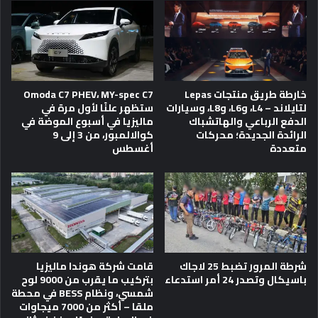
خارطة طريق منتجات Lepas
Omoda C7 PHEV، MY-spec C7
لتايلاند – L4، وL6، وL8، وسيارات
ستظهر علنًا لأول مرة في
الدفع الرباعي والهاتشباك
ماليزيا في أسبوع الموضة في
الرائدة الجديدة؛ محركات
كوالالمبور، من 3 إلى 9
متعددة
أغسطس
شرطة المرور تضبط 25 لاجاك
قامت شركة هوندا ماليزيا
باسيكال وتصدر 24 أمر استدعاء
بتركيب ما يقرب من 9000 لوح
شمسي، ونظام BESS في محطة
ملقا – أكثر من 7000 ميجاوات