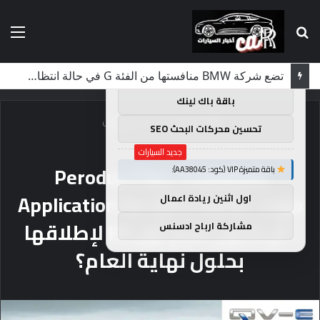
بحث
الق
×
توصيات :
عن
باقة متميزة VIP (كود: AA11138):
تضع شركة BMW منافستها من الفئة G في حالة انتظار مع وصول الرياح المعاكسة في الصين إلى موطنها
باقة باك لينك
الرئيسية
/
جديد السيارات
تحسين محركات البحث SEO
جديد السيارات
Perodua Files Tradialark
باقة متميزة VIP (كود: AA38045):
Application for QV-e name ، Logo
اول اثنين ريادة اعمال
؛ أن تكون اسم أول EV لإطلاقها
مشاركة ارباح ادسنس
بحلول نهاية العام؟