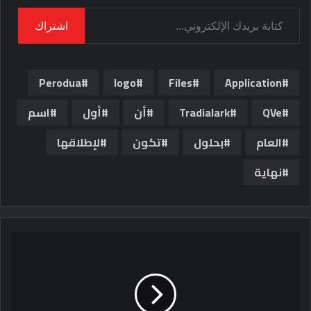
كتابة بريدك الإلكتروني...
اشتراك
Perodua
logo
Files
Application
QVe
Tradialark
أن
أول
اسم
العام
بحلول
تكون
لإطلاقها
نهاية