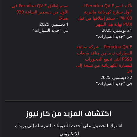
تأكيد اسم Perodua QV-E لـ
سيتم إطلاق Perodua QV-E في
“أول سيارة كهربائية ماليزية
الأول من ديسمبر الساعة 930
100%” – سيتم إطلاقها من قبل
صباحًا
PMX نهاية هذا الشهر
1 ديسمبر، 2025
21 نوفمبر، 2025
في "جديد السيارات"
في "جديد السيارات"
Perodua QV-E – شركة صناعة
السيارات تزيد من منافذ مبيعات
PSSB التي تجمع الحجوزات
للسيارة الكهربائية من تسعة إلى
34
22 ديسمبر، 2025
في "جديد السيارات"
اكتشاف المزيد من كار نيوز
اشترك للحصول على أحدث التدوينات المرسلة إلى بريدك
الإلكتروني.