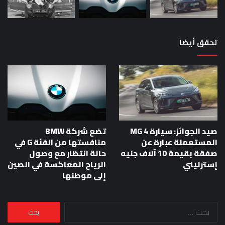
تحقق أيضا
صيد الجوائز: سيارة MG 4
تضع شركة BMW
المستعملة عبارة عن
منافستها من الفئة G في
صفقة بقيمة 10 آلاف جنيه
حالة انتظار مع وصول
إسترليني
الرياح المعاكسة في الصين
إلى موطنها
البحث
عن: