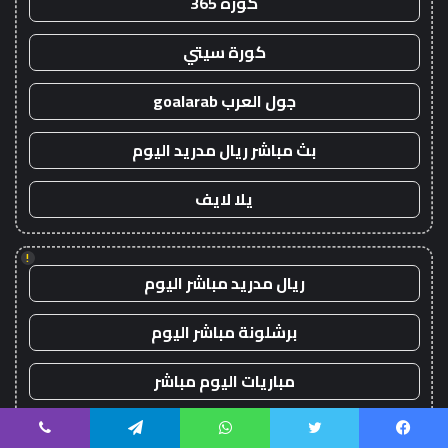
كورة 365
كورة سيتي
جول العرب goalarab
بث مباشر ريال مدريد اليوم
يلا لايف
!
ريال مدريد مباشر اليوم
برشلونة مباشر اليوم
مباريات اليوم مباشر
يلا لايف
يسبوك
تويتر
واتساب
تيلقرام
ڤايبر