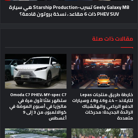
Geely Galaxy M8 تسرب-Starship Production هي سيارة
PHEV SUV ذات 6 مقاعد ، نسخة بروتون قادمة؟
مقالات ذات صلة
خارطة طريق منتجات Lepas
Omoda C7 PHEV، MY-spec C7
لتايلاند – L4، وL6، وL8، وسيارات
ستظهر علنًا لأول مرة في
الدفع الرباعي والهاتشباك
ماليزيا في أسبوع الموضة في
الرائدة الجديدة؛ محركات
كوالالمبور، من 3 إلى 9
متعددة
أغسطس