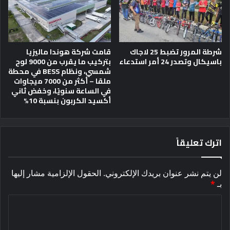
شرطة المرور تضبط 25 لاجاك
قامت شركة هوندا ماليزيا
باسيكال وتصدر 24 أمر استدعاء
بتركيب ما يقرب من 9000 لوح
شمسي، ونظام BESS في محطة
ملقا – أكثر من 7000 ميجاوات
في الساعة سنويًا، وخفض ثاني
أكسيد الكربون بنسبة 10%
اترك تعليقاً
لن يتم نشر عنوان بريدك الإلكتروني.
الحقول الإلزامية مشار إليها
بـ
*
ا
ل