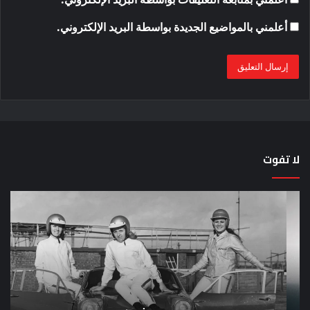
أعلمني بالمواضيع الجديدة بواسطة البريد الإلكتروني.
لا تفوت
لماذا
حق
تم
اختب
منع
الس
النساء
خم
من
دق
المشاركة
لل
في
عل
لومان
سيا