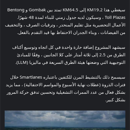
سيغطي هذا KM19.2 إلى KM64.5 تمتد بين Gombak و Bentong
Toll Plazas ، وسيكون لديه جدول زمني للبناء لمدة 48 شهرًا.
الأعمال التحضيرية مثل تقليم المنحدر ، وترقيات الصرف ، والتخفيف
من الفيضانات ، وبناء الجدران الاحتفاظ بها قيد التقدم بالفعل.
سيشهد المشروع إضافة حارة واحدة في كل اتجاه وتوسيع أكتاف
الطرق من 2.5 إلى ثلاثة أمتار على كلا الجانبين ، وفقًا للمبادئ
التوجيهية التي وضعتها هيئة الطرق السريعة في ماليزيا (LLM).
سيسمح ذلك بالتنشيط المرن للكتفين باعتباره Smartlanes خلال
فترات الذروة (عطلات نهاية الأسبوع والمواسم الاحتفالية) ، مما يزيد
بشكل فعال من عدد الممرات التشغيلية وتحسين تدفق حركة المرور
بشكل كبير.