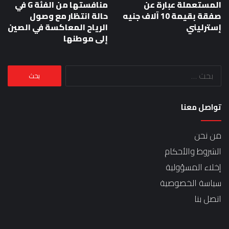
المستعملة عبارة عن
منافستها من الفئة G في
صفقة بقيمة 10 آلاف جنيه
حالة انتظار مع وصول
إسترليني
الرياح المعاكسة في الصين
إلى موطنها
البحث
عن:
تواصل معنا
من نحن
الشروط والأحكام
إخلاء المسؤولية
سياسة الخصوصية
اتصل بنا