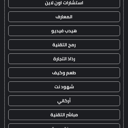
استشارات اون لاين
المعارف
هيدب فيديو
رمح التقنية
رذاذ التجارة
طعم وكيف
شهود نت
أركاني
مباشر التقنية