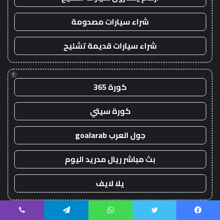
شراء سيارات مصدومة
شراء سيارات قديمة تشليح
!
كورة 365
كورة سيتي
جول العرب goalarab
بث مباشر ريال مدريد اليوم
يلا لايف
!
يسبوك
تويتر
واتساب
تيلقرام
ڤايبر