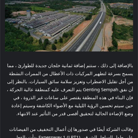
بالإضافة إلى ذلك ، ستتم إضافة ثمانية خلجان جديدة للطوارئ ، مما
يسمح بسرعة لتطهير المركبات ذات الأعطال من الممرات النشطة
من أجل تقليل الاضطراب وتعزيز سلامة سائق السيارات. بالنظر إلى
أن نفق Genting Sempah يتم التعرف عليه كمنطقة عالية الحركة ،
فإن البناء في هذه المنطقة يقتصر على ساعات غير الذروة ، في
حين سيتم تحسين الرؤية الليلية مع الأضواء الكاشفة وسيتم إعادة
وضع الإضاءة الحالية لتحقيق أقصى قدر من التأثير عند الانتهاء.
وقالت الشركة أيضًا في صدورها إن أعمال التخفيف من الفيضانات
على طول الساحل الشرقي Expessway 1 (LPT1) بدأت بالفعل