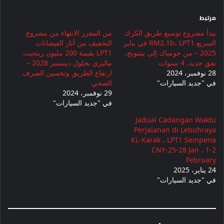
مرتبط
يبدأ مشروع توسيع طريق الكرك
من المقرر الانتهاء من مشروع
السريع RM2.1b، LPT1 في يناير
التخفيف من آثار الفيضانات
2025 – من جومباك إلى بينتونج،
LPT1 بقيمة 200 مليون رينجيت
نفق جديد، 4 سنوات
ماليزي بحلول ديسمبر 2028 –
28 نوفمبر، 2024
ارتفاع الطريق وتحسين الصرف
في "جديد السيارات"
الصحي
29 نوفمبر، 2024
في "جديد السيارات"
Jadual Cadangan Waktu
Perjalanan di Lebuhraya
KL-Karak ، LPT1 Sempena
CNY-25-28 Jan ، 1-2
February
24 يناير، 2025
في "جديد السيارات"