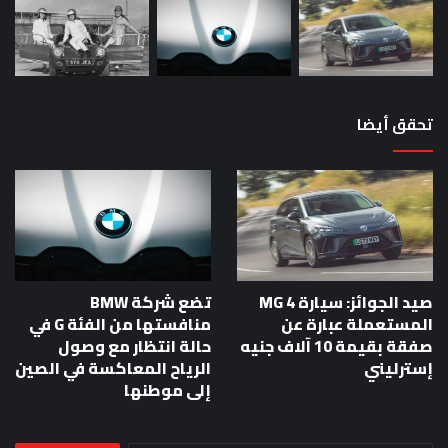
تحقق أيضا
صيد الجوائز: سيارة MG 4
تضع شركة BMW
المستعملة عبارة عن
منافستها من الفئة G في
صفقة بقيمة 10 آلاف جنيه
حالة انتظار مع وصول
إسترليني
الرياح المعاكسة في الصين
إلى موطنها