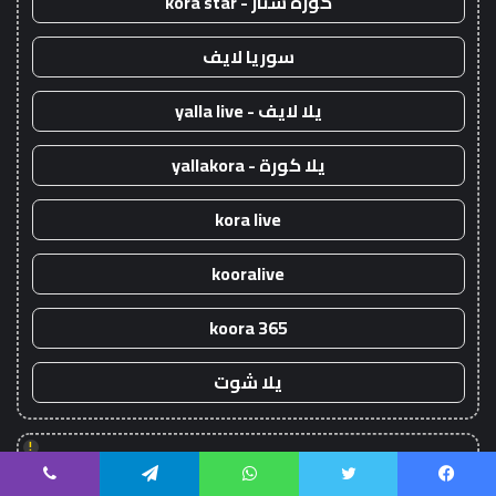
كورة ستار - kora star
سوريا لايف
يلا لايف - yalla live
يلا كورة - yallakora
kora live
kooralive
koora 365
يلا شوت
!
يلا شوت
يسبوك
تويتر
واتساب
تيلقرام
ڤايبر