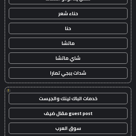
حناء شعر
حنا
ماتشا
شاي ماتشا
شدات ببجي تمارا
!
خدمات الباك لينك والجيست
guest post مقال ضيف
سوق العرب