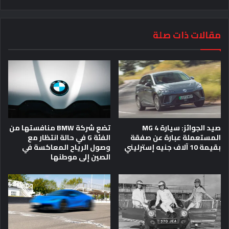
مقالات ذات صلة
صيد الجوائز: سيارة MG 4
تضع شركة BMW منافستها من
المستعملة عبارة عن صفقة
الفئة G في حالة انتظار مع
بقيمة 10 آلاف جنيه إسترليني
وصول الرياح المعاكسة في
الصين إلى موطنها