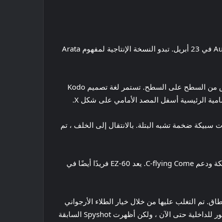
في وقت سابق من هذا الأسبوع ، قامت Mazda EZ-60 Electric Suv بتفكيك الغطاء قبل العرض العالمي الأول في Auto Shanghai في 23 أبريل. تبدو النسخة الإنتاجية لمفهوم Arata
يبدو أن EZ-60 يشبه إلى حد كبير هاتشباك Mazda 3 الدهون ، حيث يظهر EZ-60 طويلًا ومنخفضًا ، مع منزل زجاجي أنيق ومنخفض من السطح على السطح. تستمر لغة تصميم Kodo
سبيكة ضخمة تشبه البتلة. بالانتقال إلى الخلف ، تم
لكن الأجزاء الأكثر إثارة للاهتمام في التصميم هي العناصر التي تتدفق من خلال الهواء ، مثل المدخل داخل الحافة العلوية من الشبكة ودعم C-flying Come. يعد EZ-60 فريدًا أيضًا في
نطاق. تم التغلب عليها من خلال خيار الطلاء الأرجواني
اللامع الفريد ، مما يوفر رابطًا إضافيًا لـ Arata (على الرغم من أن هذه السيارة كانت تحتوي على نهاية غير لامعة). لم يتم تقديم صور للداخلية حتى الآن ، ولكن أظهرت Spyshot السابقة