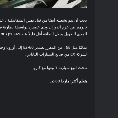
المدى الطويل يجعل الطاقة أقل قليلاً عند 245 ps (180 كيلوواط) ولكن لديها بطارية أكبر 80 كيلو واط في الساعة المنجنيز الكوبالت (NMC) لمجموعة 552 كم.
لشركة CX من صانع السيارات الياباني.
تبحث لبيع سيارتك؟ بيعها مع كارو.
يتعلم أكثر:
مازدا EZ-60