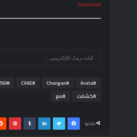
Source link
كتابة بريدك الإلكتروني...
Arata
Changan
CX6E
EZ60الإ
كشفت
مع
فيسبوك
تويتر
لينكدإن
بينتي
شاركها