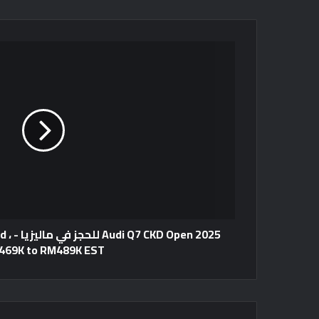
2025 n
469K to RM489K EST