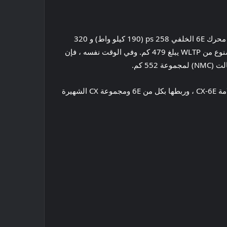
يجب أن يتم تشغيله أيضًا من قبل نفس الميكانيكية ، على الرغم من أنه لم يتم الكشف عن المواصفات بعد. بالنسبة للسياق ، ينتج محرك 6E الخلفي 258 ps (190 كيلو واط) و 320
نانومتر من عزم الدوران ويتم عصيره بواسطة بطارية فوسفات الحديد الليثيوم (LFP) 68.8 كيلو وات في الساعة لتقديم نطاق مصنوع من WLTP يبلغ 479 كم. وفي الوقت نفسه ، فإن
تمامًا مثل 6E ، من المقرر تصدير EZ-60 إلى أوروبا وجنوب شرق آسيا تحت اسم جديد. تم الإبلاغ عن أن Mazda قامت بتسليم علامة CX-6E ، وربطها بكل من 6E ومجموعة CX الشهيرة