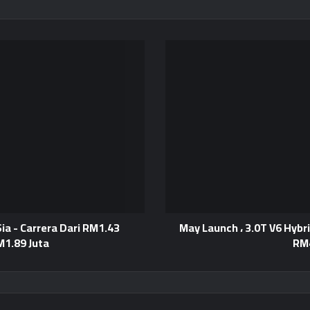
Audi Q7 CKD Ope للحجز في ماليزيا - May Launch ، 3.0T V6 Hybrid ،
ia - Carrera Dari RM1.43
M1.89 Juta
RM