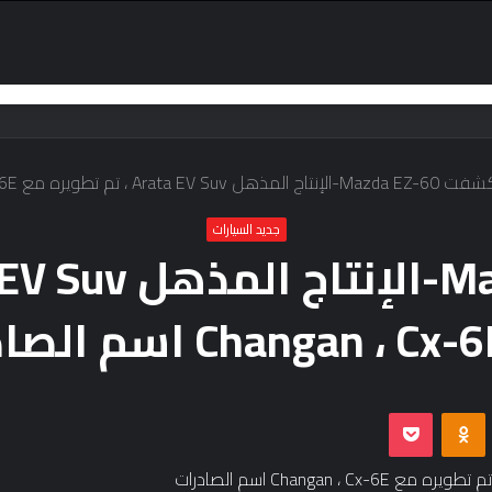
Mazda E-الإنتاج المذهل Arata EV Suv ، تم تطويره مع Changan ، Cx-6E اسم الصادرات
جديد السيارات
Odnoklassniki
بوكيت