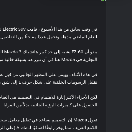
للعام الماضي مذهلة وتحمل عددًا مفاجئًا من التفاصيل
التجارية في Mazda هنا في أن تبرز هنا بشبكة خالية من الإضاءة التي تربطها بأضواء رفيعة أثناء النهار ، حيث تجلس المصابيح الأمامية الرئيسية أسفل المصد الأمامي على شكل X.
في هذه الأثناء ، يهيمن على المظهر الجانبي من قبل غ
تقليل الرسومات الخلفية على شكل حرف L إلى شق ، جالسًا فوق نص Mazda المتباعد الذي يزين التنانير الجانبية أيضًا.
الحصول على كاميرات الرؤية الجانبية بدلاً من المرايا.
تقول Mazda إن التصميم يساعد في تقليل معام