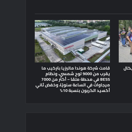
ك باسيكال
قامت شركة هوندا ماليزيا بتركيب ما
يقرب من 9000 لوح شمسي، ونظام
BESS في محطة ملقا – أكثر من 7000
ميجاوات في الساعة سنويًا، وخفض ثاني
أكسيد الكربون بنسبة 10%