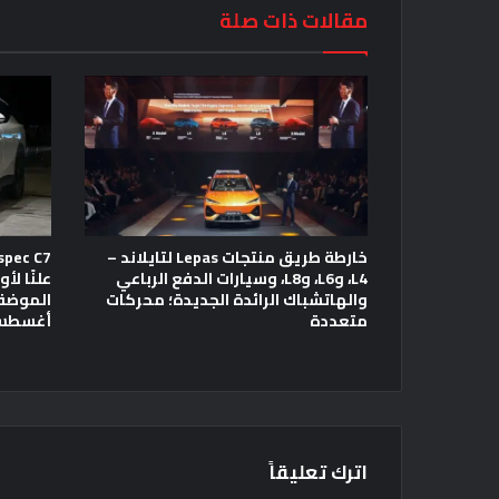
مقالات ذات صلة
خارطة طريق منتجات Lepas لتايلاند –
L4، وL6، وL8، وسيارات الدفع الرباعي
علنًا لأ
والهاتشباك الرائدة الجديدة؛ محركات
متعددة
أغسط
اترك تعليقاً