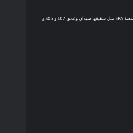
EZ-60 هو ثاني EV الذي يتم تطويره بالتزامن مع شريك Mazda الصيني Changan ، بعد EZ-6/6E. لذلك ينبغي أن تستخدم نفس منصة EPA مثل شقيقها سيدان وعمق L07 و S05 و