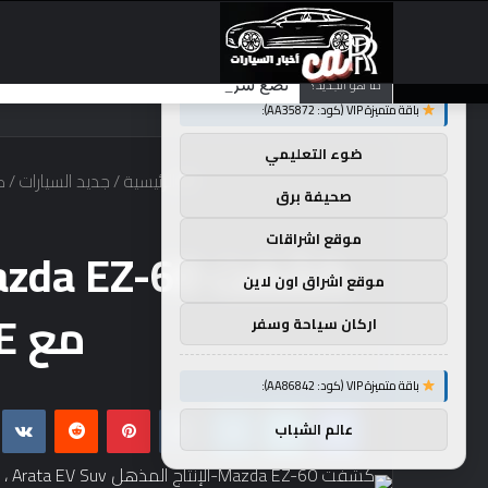
×
توصيات :
ما هو الجديد؟
تضع شركة BMW منافستها من الفئة G في حالة انتظار مع وصول الرياح المعاكسة في الصين إلى موطنها
باقة متميزة VIP (كود: AA35872):
ضوء التعليمي
الرئيسية
/
جديد السيارات
/
كشفت Z-60
صحيفة برق
موقع اشراقات
موقع اشراق اون لاين
مع Changan ، Cx-6E اسم الصادرات
اركان سياحة وسفر
باقة متميزة VIP (كود: AA86842):
فيسبوك
تويتر
لينكدإن
بينتيريست
عالم الشباب