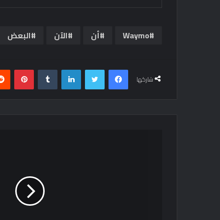
Waymo
أن
الآن
البعض
فيسبوك
تويتر
لينكدإن
بينتي
شاركها