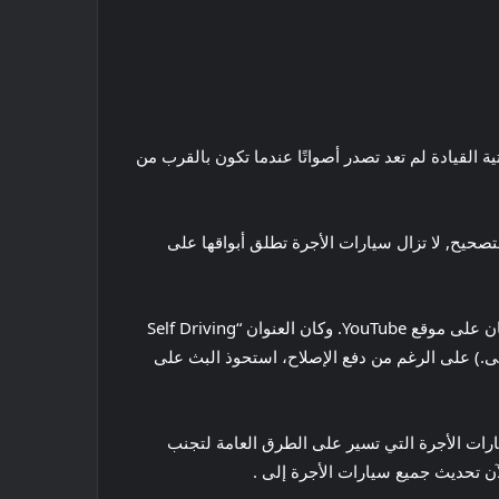
 المنتجات والعمليات في Waymo، فيشاي نيهالاني، أمس، عندما ظهر على مهندس البرمجيات، إن سيارات Waymo ذاتية القيادة لم تعد تصدر أصواتًا عندما تكون بالقرب من
ات المليئة بسيارات الأجرة Waymo أنه على الرغم من تشغيل التصحيح, لا تزال سيارات الأجرة تطلق أبواقها على
لا يكتمل أي بث جيد بدون موسيقى تصويرية، وقد تضمن بث تونج موسيقى lo-fi على غرار أغنية “LoFi Girl” المنتشرة في كل مكان على موقع YouTube. وكان العنوان “Self Driving
LoFi Gi (ونعم، كان لديها إذن لاستخدام الموسيقى.) على الرغم من دفع الإصلاح، استحوذ البث على
يارات الأجرة التي تسير على الطرق العامة لتجنب
ن تحديث جميع سيارات الأجرة إلى .