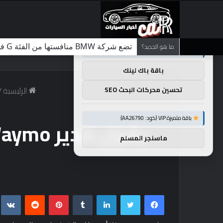
×
توصيات :
ما هو الجديد؟
تضع شركة BMW منافستها من الفئة G في حالة انتظار مع وصول الرياح المعاكسة في الصين إلى موطنها
باقة متميزة VIP (كود: AA11138):
باقة باك لينك
الرئيسية
/
تحسين محركات البحث SEO
باقة متميزة VIP (كود: AA26790):
ماسنجر المسلم
فيسبوك
تويتر
لينكدإن
بينتيريست