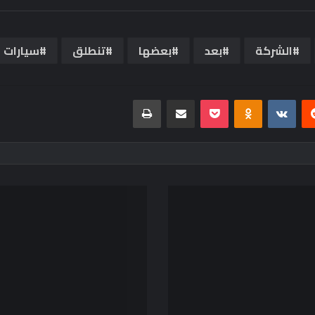
الشركة
بعد
بعضها
تنطلق
سيارات
ريست
Odnoklassniki
بوكيت
مشاركة عبر البريد
طباعة