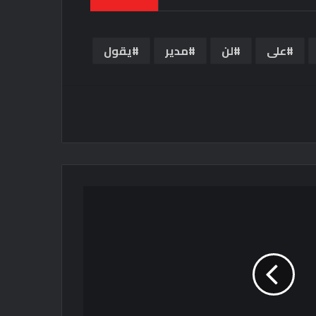
على
لن
مدير
يقول