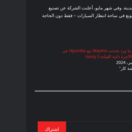
ا، وتمتد من سانتا مونيكا إلى وسط المدينة. وفي شهر مايو، أعلنت الشركة عن تصنيع
تونغ في ساحة انتظار السيارات – فقط دون الحاجة
وبحسب ما ورد تحدثت Waymo مع Hyundai عن
رة ذاتية القيادة Ioniq 5
ة كار"
اشتراك