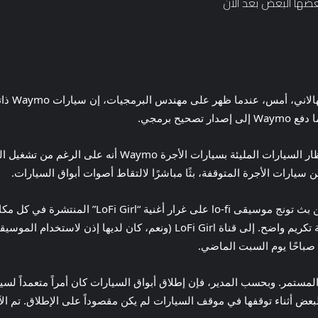
قال مدير
ح برمجي.
مثل , أفاد السكان الذين يعيشون بالقرب من ساحة انتظار السيار
سيارات الأجرة المتوقفة، بثًا مباشرًا لالتقاط أصوات أبواق السيارات.
Taxi Depot Shenanigans To Relax/Study To” بمثابة تكريم واضح. إلى قناة rl
 صباحًا يوم السبت الماضي.
المستمر. وبحسب المدير، فإن إطلاق أبواق السيارات كان أمراً متعمداً لس
عض أثناء توقفها في موقف السيارات لم يكن مقصوداً على الإطلاق. تم الآ