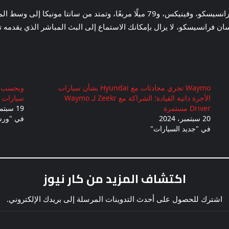
خدمة Waymo متاحة لأولئك الذين يعيشون في سان فرانسيسكو، وفينيكس، و79 ميلًا مربعً
ان فرانسيسكو، لا يزال بإمكانك الاستماع إلى البث المباشر الذي يقدمه 
Waymo تجري محادثات مع Hyundai بشأن سيارات
الأجرة ذاتية القيادة؛ الشراكة مع Zeekr لـ Waymo
سيارات الأج
Driver مستمرة
19 سبتمبر، 2024
20 سبتمبر، 2024
في "ورش
في "جديد السيارات"
اكتشاف المزيد من كار نيوز
اشترك للحصول على أحدث التدوينات المرسلة إلى بريدك الإلكتروني.