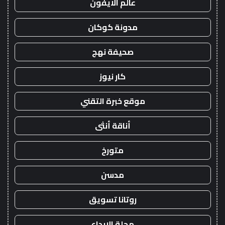
عالم الايفون
مدونة كوكان
صحيفة نهج
كار نيوز
موقع خبرة التقني
أناقة أنثى
متورخ
مدسن
روتانا تسويق
مجلة الابداع