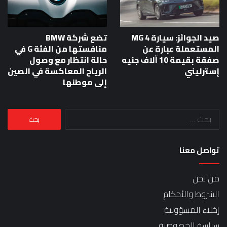
صيد الجوائز: سيارة MG 4
تضع شركة BMW
المستعملة عبارة عن
منافستها من الفئة G في
صفقة بقيمة 10 آلاف جنيه
حالة انتظار مع وصول
إسترليني
الرياح المعاكسة في الصين
إلى موطنها
البحث
عن:
تواصل معنا
من نحن
الشروط والأحكام
إخلاء المسؤولية
سياسة الخصوصية