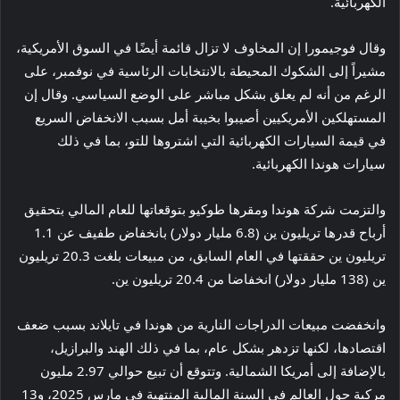
الكهربائية.
وقال فوجيمورا إن المخاوف لا تزال قائمة أيضًا في السوق الأمريكية،
مشيراً إلى الشكوك المحيطة بالانتخابات الرئاسية في نوفمبر، على
الرغم من أنه لم يعلق بشكل مباشر على الوضع السياسي. وقال إن
المستهلكين الأمريكيين أصيبوا بخيبة أمل بسبب الانخفاض السريع
في قيمة السيارات الكهربائية التي اشتروها للتو، بما في ذلك
سيارات هوندا الكهربائية.
والتزمت شركة هوندا ومقرها طوكيو بتوقعاتها للعام المالي بتحقيق
أرباح قدرها تريليون ين (6.8 مليار دولار) بانخفاض طفيف عن 1.1
تريليون ين حققتها في العام السابق، من مبيعات بلغت 20.3 تريليون
ين (138 مليار دولار) انخفاضا من 20.4 تريليون ين.
وانخفضت مبيعات الدراجات النارية من هوندا في تايلاند بسبب ضعف
اقتصادها، لكنها تزدهر بشكل عام، بما في ذلك الهند والبرازيل،
بالإضافة إلى أمريكا الشمالية. وتتوقع أن تبيع حوالي 2.97 مليون
مركبة حول العالم في السنة المالية المنتهية في مارس 2025، و13