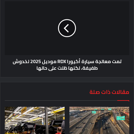
تمت معالجة سيارة أكيورا RDX موديل 2025 لخدوش
طفيفة، لكنها ظلت على حالها
مقالات ذات صلة