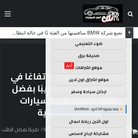
بحث
الق
×
توصيات :
عن
باقة متميزة VIP (كود: AA35872):
لماذا تم منع النساء من المشاركة في لومان لعقود من الزمن؟
ضوء التعليمي
الرئيسية
/
أخبار
صحيفة برق
أخبار
موقع اشراقات
سجلت شركة هوندا ارتفاعًا في
موقع اشراق اون لاين
أرباحها بنسبة 9٪ تقريبًا بفضل
اركان سياحة وسفر
الطلب الجيد على السيارات
والدراجات النارية
باقة متميزة VIP (كود: AA38045):
اول اثنين ريادة اعمال
مشاركة ارباح ادسنس