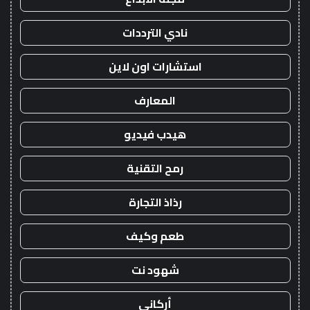
نادي الترددات
استشارات اون لاين
المعارف
هيدب فيديو
رمح التقنية
رذاذ التجارة
طعم وكيف
شهود نت
أركاني